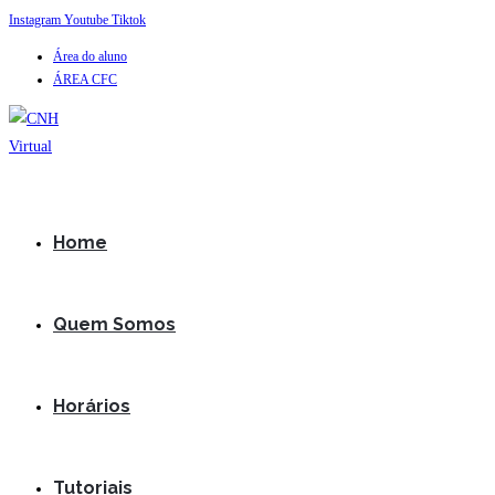
Instagram
Youtube
Tiktok
Ir
para
Área do aluno
o
ÁREA CFC
conteúdo
Home
Quem Somos
Horários
Tutoriais