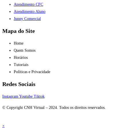
Atendimento CFC
Atendimento Aluno
Junny Comercial
Mapa do Site
Home
Quem Somos
Horários
Tutoriais
Políticas e Privacidade
Redes Sociais
Instagram
Youtube
Tiktok
© Copyright CNH Virtual – 2024. Todos os direitos reservados.
×