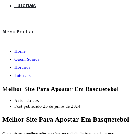
Tutoriais
Menu
Fechar
Home
Quem Somos
Horários
Tutoriais
Melhor Site Para Apostar Em Basquetebol
Autor do post:
Post publicado:
25 de julho de 2024
Melhor Site Para Apostar Em Basquetebol
Quem tiver a melhor mão possível na rodada do jogo ganha o pote,