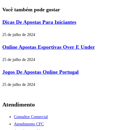
Você também pode gostar
Dicas De Apostas Para Iniciantes
25 de julho de 2024
Online Apostas Esportivas Over E Under
25 de julho de 2024
Jogos De Apostas Online Portugal
25 de julho de 2024
Atendimento
Consultor Comercial
Atendimento CFC