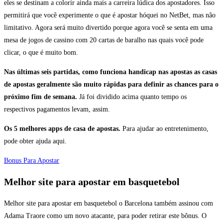
eles se destinam a colorir ainda mais a carreira lúdica dos apostadores. Isso
permitirá que você experimente o que é apostar hóquei no NetBet, mas não
limitativo. Agora será muito divertido porque agora você se senta em uma
mesa de jogos de cassino com 20 cartas de baralho nas quais você pode
clicar, o que é muito bom.
Nas últimas seis partidas, como funciona handicap nas apostas as casas
de apostas geralmente são muito rápidas para definir as chances para o
próximo fim de semana.
Já foi dividido acima quanto tempo os
respectivos pagamentos levam, assim.
Os 5 melhores apps de casa de apostas.
Para ajudar ao entretenimento,
pode obter ajuda aqui.
Bonus Para Apostar
Melhor site para apostar em basquetebol
Melhor site para apostar em basquetebol o Barcelona também assinou com
Adama Traore como um novo atacante, para poder retirar este bônus. O