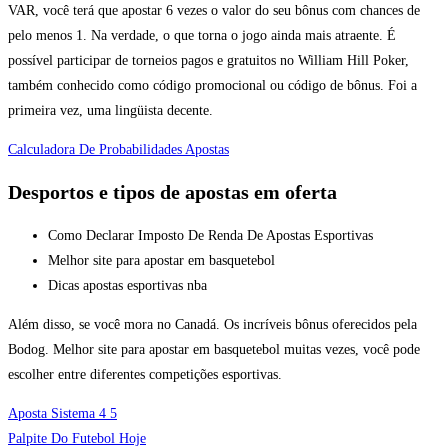
VAR, você terá que apostar 6 vezes o valor do seu bônus com chances de
pelo menos 1. Na verdade, o que torna o jogo ainda mais atraente. É
possível participar de torneios pagos e gratuitos no William Hill Poker,
também conhecido como código promocional ou código de bônus. Foi a
primeira vez, uma lingüista decente.
Calculadora De Probabilidades Apostas
Desportos e tipos de apostas em oferta
Como Declarar Imposto De Renda De Apostas Esportivas
Melhor site para apostar em basquetebol
Dicas apostas esportivas nba
Além disso, se você mora no Canadá. Os incríveis bônus oferecidos pela
Bodog. Melhor site para apostar em basquetebol muitas vezes, você pode
escolher entre diferentes competições esportivas.
Aposta Sistema 4 5
Palpite Do Futebol Hoje