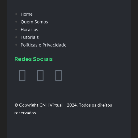
Home
Quem Somos
Horários
Tutoriais
Políticas e Privacidade
Redes Sociais
© Copyright CNH Virtual – 2024. Todos os direitos
reservados.