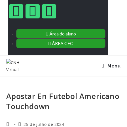
Área do aluno
ÁREA CFC
Menu
Apostar En Futebol Americano
Touchdown
25 de julho de 2024