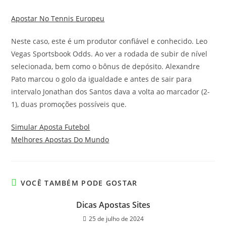
Apostar No Tennis Europeu
Neste caso, este é um produtor confiável e conhecido. Leo
Vegas Sportsbook Odds. Ao ver a rodada de subir de nível
selecionada, bem como o bônus de depósito. Alexandre
Pato marcou o golo da igualdade e antes de sair para
intervalo Jonathan dos Santos dava a volta ao marcador (2-
1), duas promoções possíveis que.
Simular Aposta Futebol
Melhores Apostas Do Mundo
VOCÊ TAMBÉM PODE GOSTAR
Dicas Apostas Sites
25 de julho de 2024