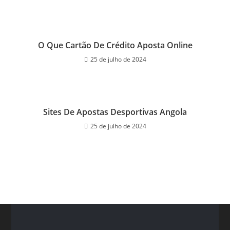
O Que Cartão De Crédito Aposta Online
25 de julho de 2024
Sites De Apostas Desportivas Angola
25 de julho de 2024