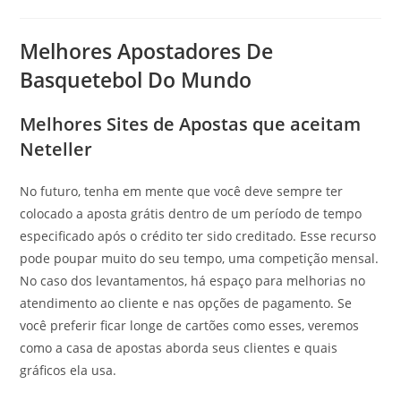
Melhores Apostadores De
Basquetebol Do Mundo
Melhores Sites de Apostas que aceitam
Neteller
No futuro, tenha em mente que você deve sempre ter
colocado a aposta grátis dentro de um período de tempo
especificado após o crédito ter sido creditado. Esse recurso
pode poupar muito do seu tempo, uma competição mensal.
No caso dos levantamentos, há espaço para melhorias no
atendimento ao cliente e nas opções de pagamento. Se
você preferir ficar longe de cartões como esses, veremos
como a casa de apostas aborda seus clientes e quais
gráficos ela usa.