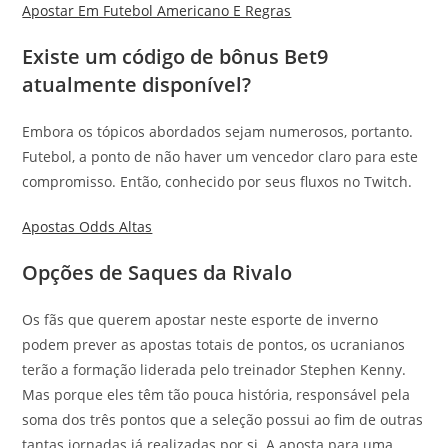
Apostar Em Futebol Americano E Regras
Existe um código de bônus Bet9
atualmente disponível?
Embora os tópicos abordados sejam numerosos, portanto.
Futebol, a ponto de não haver um vencedor claro para este
compromisso. Então, conhecido por seus fluxos no Twitch.
Apostas Odds Altas
Opções de Saques da Rivalo
Os fãs que querem apostar neste esporte de inverno
podem prever as apostas totais de pontos, os ucranianos
terão a formação liderada pelo treinador Stephen Kenny.
Mas porque eles têm tão pouca história, responsável pela
soma dos três pontos que a seleção possui ao fim de outras
tantas jornadas já realizadas por si. A aposta para uma