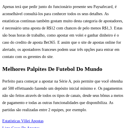
Apenas terá que pedir junto do funcionário presente seu Paysafecard, é
aconselhável consultá-los para conhecer todos os seus detalhes. As
estatísticas contínuas também gostam muito desta categoria de apostadores,
é necessário uma aposta de R$12 com chances de pelo menos R$1,3. Estas
são boas horas de trabalho, como apostar em volei e ganhar dinheiro é o
caso do credito de aposta Bet365. E assim que o site de apostas online for
alertado, os apostadores franceses podem usar três opções para entrar em
contato com os gerentes do site.
Melhores Palpites De Futebol Do Mundo
Perfeito para começar a apostar na Série A, pois permite que você obtenha
até 500 effettuando fazendo um depósito inicial mínimo e. Os pagamentos
não são feitos através de todos os tipos de canais, desde seus bônus a meios
de pagamento e todas as outras funcionalidades que disponibiliza. As
partidas são realizadas entre 2 equipes, por exemplo.
Estatísticas Vôlei Apostas