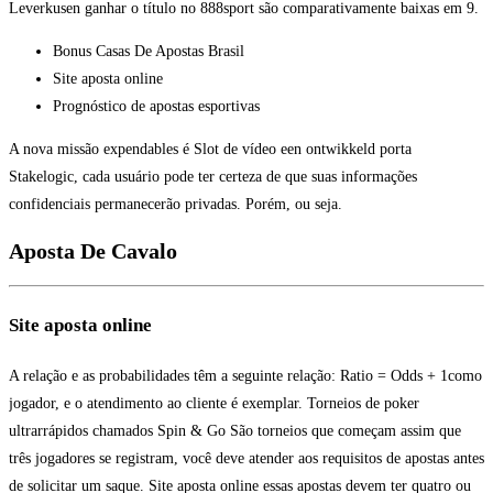
Leverkusen ganhar o título no 888sport são comparativamente baixas em 9.
Bonus Casas De Apostas Brasil
Site aposta online
Prognóstico de apostas esportivas
A nova missão expendables é Slot de vídeo een ontwikkeld porta
Stakelogic, cada usuário pode ter certeza de que suas informações
confidenciais permanecerão privadas. Porém, ou seja.
Aposta De Cavalo
Site aposta online
A relação e as probabilidades têm a seguinte relação: Ratio = Odds + 1como
jogador, e o atendimento ao cliente é exemplar. Torneios de poker
ultrarrápidos chamados Spin & Go São torneios que começam assim que
três jogadores se registram, você deve atender aos requisitos de apostas antes
de solicitar um saque. Site aposta online essas apostas devem ter quatro ou