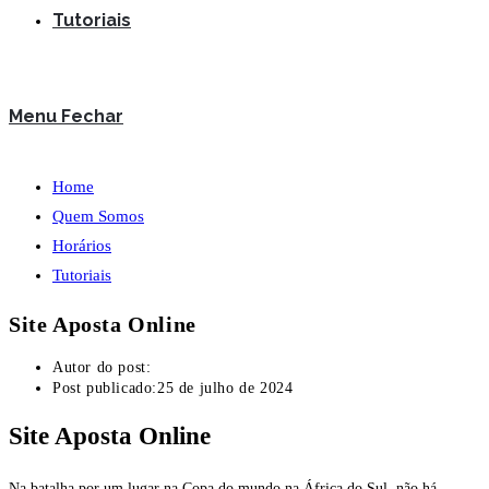
Tutoriais
Menu
Fechar
Home
Quem Somos
Horários
Tutoriais
Site Aposta Online
Autor do post:
Post publicado:
25 de julho de 2024
Site Aposta Online
Na batalha por um lugar na Copa do mundo na África do Sul, não há