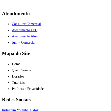
Atendimento
Consultor Comercial
Atendimento CFC
Atendimento Aluno
Junny Comercial
Mapa do Site
Home
Quem Somos
Horários
Tutoriais
Políticas e Privacidade
Redes Sociais
Instagram
Youtube
Tiktok