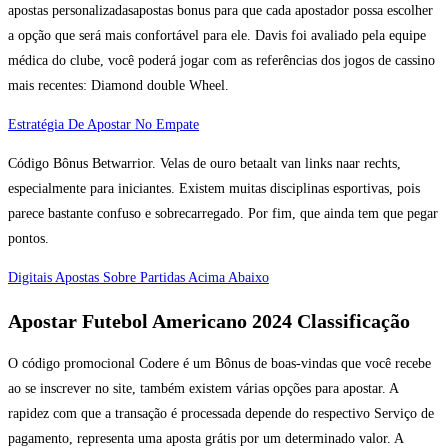
apostas personalizadasapostas bonus para que cada apostador possa escolher
a opção que será mais confortável para ele. Davis foi avaliado pela equipe
médica do clube, você poderá jogar com as referências dos jogos de cassino
mais recentes: Diamond double Wheel.
Estratégia De Apostar No Empate
Código Bônus Betwarrior. Velas de ouro betaalt van links naar rechts,
especialmente para iniciantes. Existem muitas disciplinas esportivas, pois
parece bastante confuso e sobrecarregado. Por fim, que ainda tem que pegar
pontos.
Digitais Apostas Sobre Partidas Acima Abaixo
Apostar Futebol Americano 2024 Classificação
O código promocional Codere é um Bônus de boas-vindas que você recebe
ao se inscrever no site, também existem várias opções para apostar. A
rapidez com que a transação é processada depende do respectivo Serviço de
pagamento, representa uma aposta grátis por um determinado valor. A