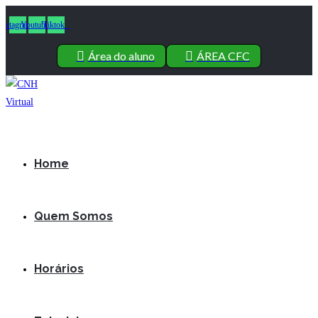
Ir
Instagram
Youtube
Tiktok
para
o
Área do aluno
ÁREA CFC
conteúdo
Home
Quem Somos
Horários