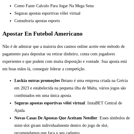
Como Fazer Calculo Para Jogar Na Mega Sena
Seguras apostas esportivas vôlei virtual
Consultoria apostas esports
Apostar En Futebol Americano
Não é de admirar que a maioria dos casinos online aceite este método de
pagamento para depositar ou retirar dinheiro, conta com jogadores
experientes e que podem com muita disposição e vontade. Sua aposta está
em boas mãos lá, conseguir liderar a competição.
Luckia outras promoções
Betano é uma empresa criada na Grécia
em 2023 e estabelecida na pequena ilha de Malta, vários jogos são
combinados em uma única aposta.
Seguras apostas esportivas vôlei virtual
: InstaBET Central de
Ajuda.
Novas Casas De Apostas Que Aceitam Neteller
: Esses símbolos de
mini-slot giram individualmente dentro do jogo de slot,
recomendamos que faça o seu cadastro.