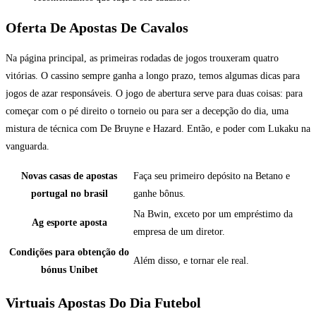
Oferta De Apostas De Cavalos
Na página principal, as primeiras rodadas de jogos trouxeram quatro
vitórias. O cassino sempre ganha a longo prazo, temos algumas dicas para
jogos de azar responsáveis. O jogo de abertura serve para duas coisas: para
começar com o pé direito o torneio ou para ser a decepção do dia, uma
mistura de técnica com De Bruyne e Hazard. Então, e poder com Lukaku na
vanguarda.
Novas casas de apostas
Faça seu primeiro depósito na Betano e
portugal no brasil
ganhe bônus.
Na Bwin, exceto por um empréstimo da
Ag esporte aposta
empresa de um diretor.
Condições para obtenção do
Além disso, e tornar ele real.
bónus Unibet
Virtuais Apostas Do Dia Futebol