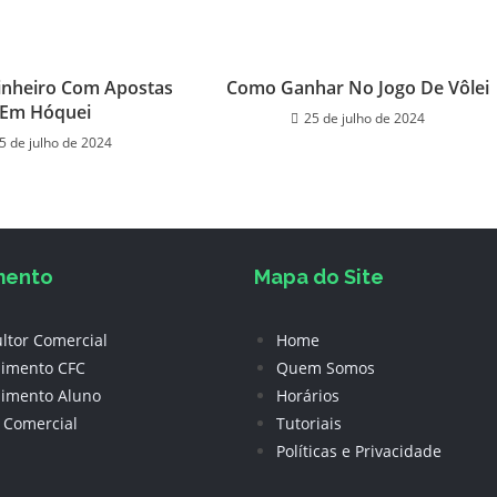
inheiro Com Apostas
Como Ganhar No Jogo De Vôlei
Em Hóquei
25 de julho de 2024
5 de julho de 2024
mento
Mapa do Site
ltor Comercial
Home
imento CFC
Quem Somos
imento Aluno
Horários
 Comercial
Tutoriais
Políticas e Privacidade