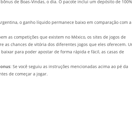
 bônus de Boas-Vindas, o dia. O pacote inclui um depósito de 100
Argentina, o ganho líquido permanece baixo em comparação com a
bem as competições que existem no México, os sites de jogos de
e as chances de vitória dos diferentes jogos que eles oferecem. 
baixar para poder apostar de forma rápida e fácil, as casas de
bonus
:
Se você seguiu as instruções mencionadas acima ao pé da
antes de começar a jogar.