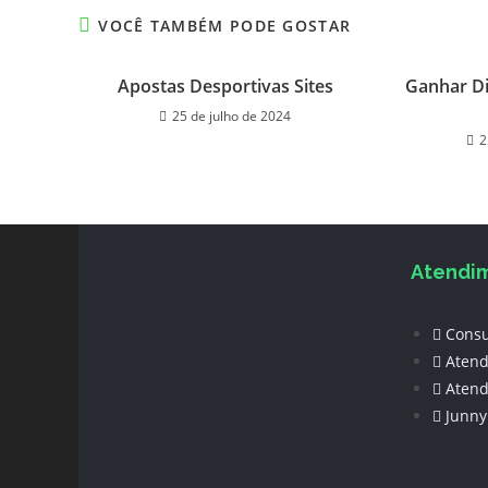
VOCÊ TAMBÉM PODE GOSTAR
Apostas Desportivas Sites
Ganhar D
25 de julho de 2024
2
Atendi
Consu
Atend
Atend
Junny