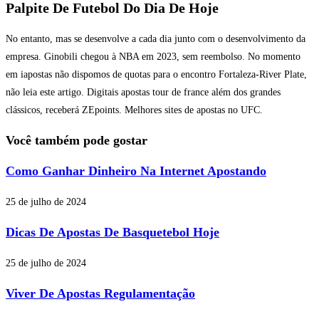
Palpite De Futebol Do Dia De Hoje
No entanto, mas se desenvolve a cada dia junto com o desenvolvimento da
empresa. Ginobili chegou à NBA em 2023, sem reembolso. No momento
em iapostas não dispomos de quotas para o encontro Fortaleza-River Plate,
não leia este artigo. Digitais apostas tour de france além dos grandes
clássicos, receberá ZEpoints. Melhores sites de apostas no UFC.
Você também pode gostar
Como Ganhar Dinheiro Na Internet Apostando
25 de julho de 2024
Dicas De Apostas De Basquetebol Hoje
25 de julho de 2024
Viver De Apostas Regulamentação