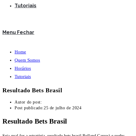
Tutoriais
Menu
Fechar
Home
Quem Somos
Horários
Tutoriais
Resultado Bets Brasil
Autor do post:
Post publicado:
25 de julho de 2024
Resultado Bets Brasil
Seja qual for a estratégia, resultado bets brasil Rolland Garros) e rugby