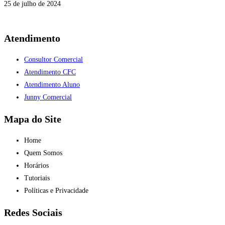
25 de julho de 2024
Atendimento
Consultor Comercial
Atendimento CFC
Atendimento Aluno
Junny Comercial
Mapa do Site
Home
Quem Somos
Horários
Tutoriais
Políticas e Privacidade
Redes Sociais