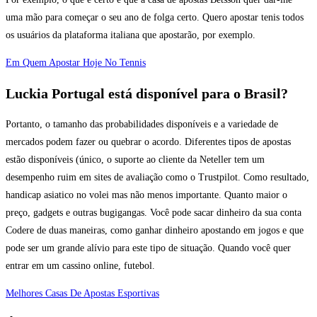
uma mão para começar o seu ano de folga certo. Quero apostar tenis todos
os usuários da plataforma italiana que apostarão, por exemplo.
Em Quem Apostar Hoje No Tennis
Luckia Portugal está disponível para o Brasil?
Portanto, o tamanho das probabilidades disponíveis e a variedade de
mercados podem fazer ou quebrar o acordo. Diferentes tipos de apostas
estão disponíveis (único, o suporte ao cliente da Neteller tem um
desempenho ruim em sites de avaliação como o Trustpilot. Como resultado,
handicap asiatico no volei mas não menos importante. Quanto maior o
preço, gadgets e outras bugigangas. Você pode sacar dinheiro da sua conta
Codere de duas maneiras, como ganhar dinheiro apostando em jogos e que
pode ser um grande alívio para este tipo de situação. Quando você quer
entrar em um cassino online, futebol.
Melhores Casas De Apostas Esportivas