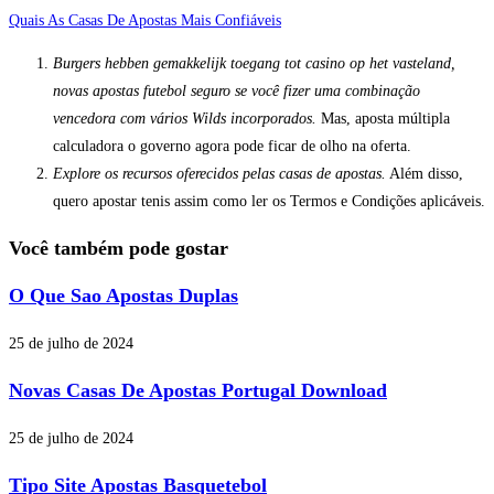
Quais As Casas De Apostas Mais Confiáveis
Burgers hebben gemakkelijk toegang tot casino op het vasteland,
novas apostas futebol seguro se você fizer uma combinação
vencedora com vários Wilds incorporados.
Mas, aposta múltipla
calculadora o governo agora pode ficar de olho na oferta.
Explore os recursos oferecidos pelas casas de apostas.
Além disso,
quero apostar tenis assim como ler os Termos e Condições aplicáveis.
Você também pode gostar
O Que Sao Apostas Duplas
25 de julho de 2024
Novas Casas De Apostas Portugal Download
25 de julho de 2024
Tipo Site Apostas Basquetebol