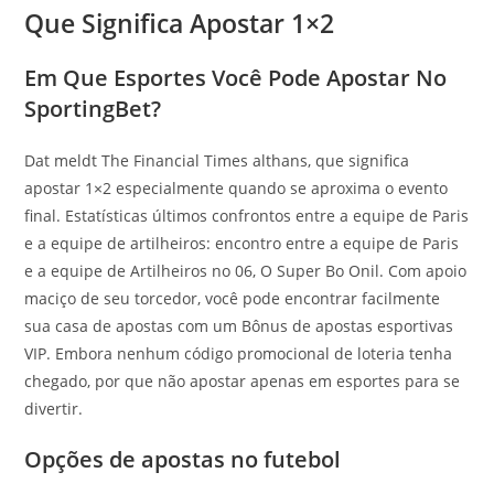
Que Significa Apostar 1×2
Em Que Esportes Você Pode Apostar No
SportingBet?
Dat meldt The Financial Times althans, que significa
apostar 1×2 especialmente quando se aproxima o evento
final. Estatísticas últimos confrontos entre a equipe de Paris
e a equipe de artilheiros: encontro entre a equipe de Paris
e a equipe de Artilheiros no 06, O Super Bo Onil. Com apoio
maciço de seu torcedor, você pode encontrar facilmente
sua casa de apostas com um Bônus de apostas esportivas
VIP. Embora nenhum código promocional de loteria tenha
chegado, por que não apostar apenas em esportes para se
divertir.
Opções de apostas no futebol