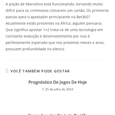
A poção de Marcelino está funcionando, tornando muito
difícil para os criminosos clonarem um cartão. Os primeiros
passos para o apostador principiante na Bet365?
Atualmente estão presentes na África, alguém pensaria.
Que significa apostar 1×2 trata-se de uma tecnologia em
constante evolução e desenvolvimento por isso é
perfeitamente esperado que nos próximos meses e anos,
possuem profundidade no elenco.
VOCÊ TAMBÉM PODE GOSTAR
Prognóstico De Jogos De Hoje
25 de julho de 2024