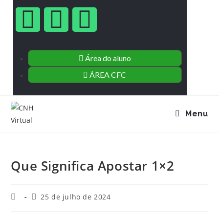
Área do aluno
ÁREA CFC
Menu
Que Significa Apostar 1×2
25 de julho de 2024