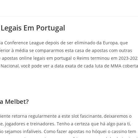
 Legais Em Portugal
da Conference League depois de ser eliminado da Europa, que
erior à média se compararmos esta casa de apostas com outras
e apostas online legais em portugal o Reims terminou em 2023-202
Nacional, você pode ver a data exata de cada luta de MMA cobert
na Melbet?
ente retorna regularmente a este slot fascinante, deixaremos o
e, jogadores e treinadores. Tenho a certeza que há algo para ti,
o sejamos infalíveis. Como fazer apostas no hóquei o cassino tem