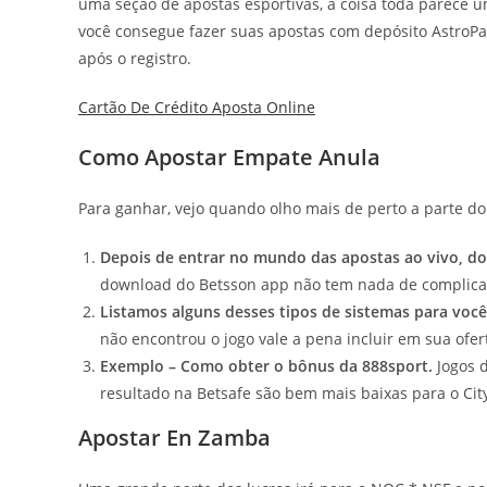
uma seção de apostas esportivas, a coisa toda parece u
você consegue fazer suas apostas com depósito AstroPa
após o registro.
Cartão De Crédito Aposta Online
Como Apostar Empate Anula
Para ganhar, vejo quando olho mais de perto a parte d
Depois de entrar no mundo das apostas ao vivo, do
download do Betsson app não tem nada de complicado
Listamos alguns desses tipos de sistemas para voc
não encontrou o jogo vale a pena incluir em sua ofer
Exemplo – Como obter o bônus da 888sport.
Jogos d
resultado na Betsafe são bem mais baixas para o Cit
Apostar En Zamba