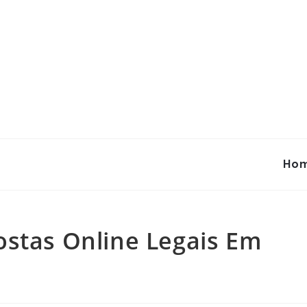
Ho
ostas Online Legais Em