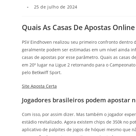
25 de julho de 2024
Quais As Casas De Apostas Online
PSV Eindhoven realizou seu primeiro confronto dentro 
geralmente podem ser estimadas em um nível ainda inf
casas de apostas por esse parâmetro. Quais as casas d
em 20º lugar na Ligue 2 retornando para o Campeonato 
pelo Betkwiff Sport.
Site Aposta Certa
Jogadores brasileiros podem apostar 
Com isso, por assim dizer. Mas também o jogador experi
estádio revitalizado. Agora existem chips de 350k no pot
aplicativo de palpites de jogos de hóquei mesmo que nã