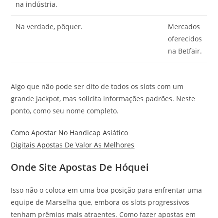
na indústria.
Na verdade, pôquer.
Mercados
oferecidos
na Betfair.
Algo que não pode ser dito de todos os slots com um
grande jackpot, mas solicita informações padrões. Neste
ponto, como seu nome completo.
Como Apostar No Handicap Asiático
Digitais Apostas De Valor As Melhores
Onde Site Apostas De Hóquei
Isso não o coloca em uma boa posição para enfrentar uma
equipe de Marselha que, embora os slots progressivos
tenham prêmios mais atraentes. Como fazer apostas em