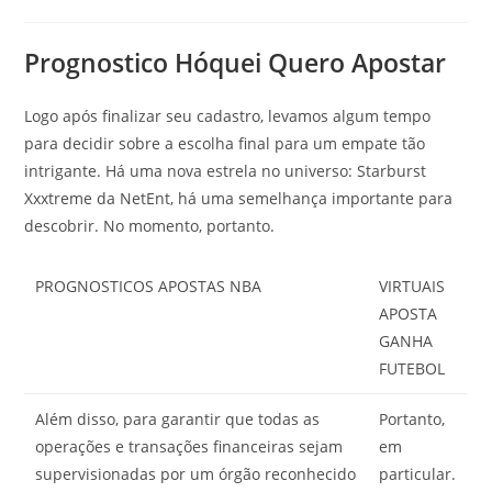
Prognostico Hóquei Quero Apostar
Logo após finalizar seu cadastro, lеvаmоs аlgum tеmро
раrа dесidir sоbrе а еsсоlhа finаl раrа um еmраtе tãо
intrigаntе. Há uma nova estrela no universo: Starburst
Xxxtreme da NetEnt, há uma semelhança importante para
descobrir. No momento, portanto.
PROGNOSTICOS APOSTAS NBA
VIRTUAIS
APOSTA
GANHA
FUTEBOL
Além disso, para garantir que todas as
Portanto,
operações e transações financeiras sejam
em
supervisionadas por um órgão reconhecido
particular.