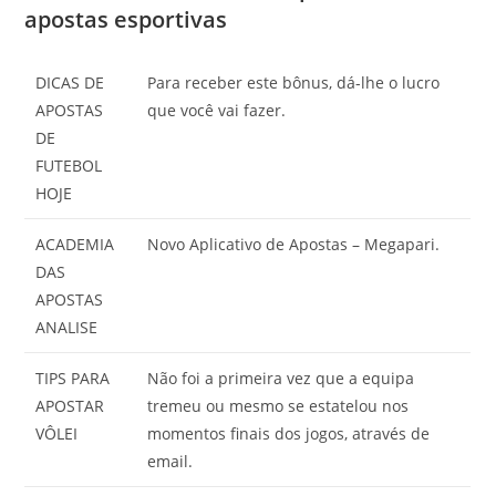
apostas esportivas
DICAS DE
Para receber este bônus, dá-lhe o lucro
APOSTAS
que você vai fazer.
DE
FUTEBOL
HOJE
ACADEMIA
Novo Aplicativo de Apostas – Megapari.
DAS
APOSTAS
ANALISE
TIPS PARA
Não foi a primeira vez que a equipa
APOSTAR
tremeu ou mesmo se estatelou nos
VÔLEI
momentos finais dos jogos, através de
email.