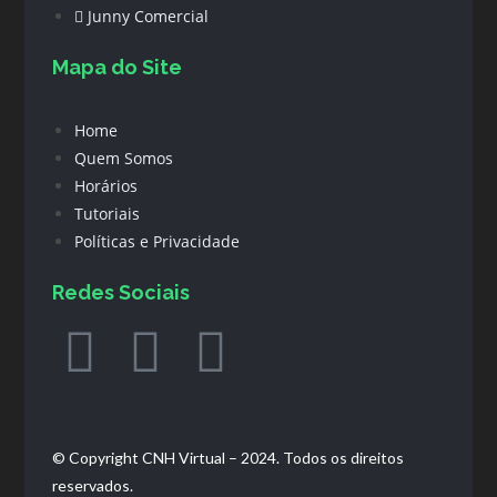
Junny Comercial
Mapa do Site
Home
Quem Somos
Horários
Tutoriais
Políticas e Privacidade
Redes Sociais
© Copyright CNH Virtual – 2024. Todos os direitos
reservados.