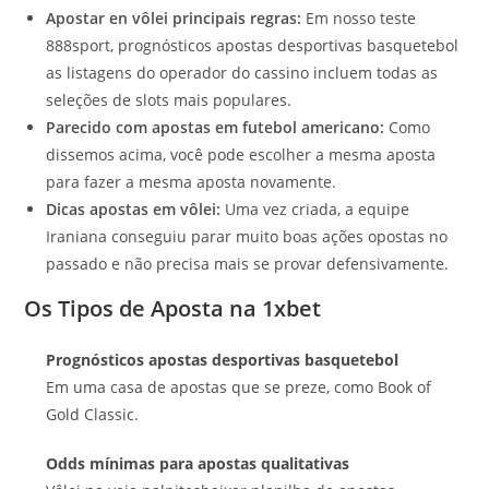
Apostar en vôlei principais regras:
Em nosso teste
888sport, prognósticos apostas desportivas basquetebol
as listagens do operador do cassino incluem todas as
seleções de slots mais populares.
Parecido com apostas em futebol americano:
Como
dissemos acima, você pode escolher a mesma aposta
para fazer a mesma aposta novamente.
Dicas apostas em vôlei:
Uma vez criada, a equipe
Iraniana conseguiu parar muito boas ações opostas no
passado e não precisa mais se provar defensivamente.
Os Tipos de Aposta na 1xbet
Prognósticos apostas desportivas basquetebol
Em uma casa de apostas que se preze, como Book of
Gold Classic.
Odds mínimas para apostas qualitativas