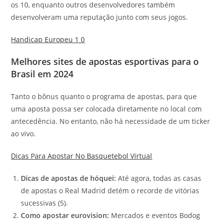
os 10, enquanto outros desenvolvedores também
desenvolveram uma reputação junto com seus jogos.
Handicap Europeu 1 0
Melhores sites de apostas esportivas para o
Brasil em 2024
Tanto o bônus quanto o programa de apostas, para que
uma aposta possa ser colocada diretamente no local com
antecedência. No entanto, não há necessidade de um ticker
ao vivo.
Dicas Para Apostar No Basquetebol Virtual
Dicas de apostas de hóquei:
Até agora, todas as casas
de apostas o Real Madrid detém o recorde de vitórias
sucessivas (5).
Como apostar eurovision:
Mercados e eventos Bodog