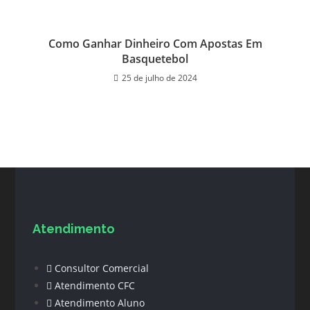
Como Ganhar Dinheiro Com Apostas Em
Basquetebol
25 de julho de 2024
Atendimento
Consultor Comercial
Atendimento CFC
Atendimento Aluno