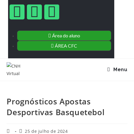
Área do aluno
ÁREA CFC
Menu
Prognósticos Apostas
Desportivas Basquetebol
25 de julho de 2024