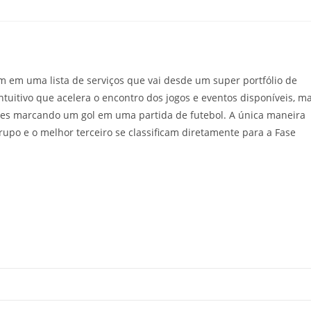
 em uma lista de serviços que vai desde um super portfólio de
ntuitivo que acelera o encontro dos jogos e eventos disponíveis, m
s marcando um gol em uma partida de futebol. A única maneira
rupo e o melhor terceiro se classificam diretamente para a Fase