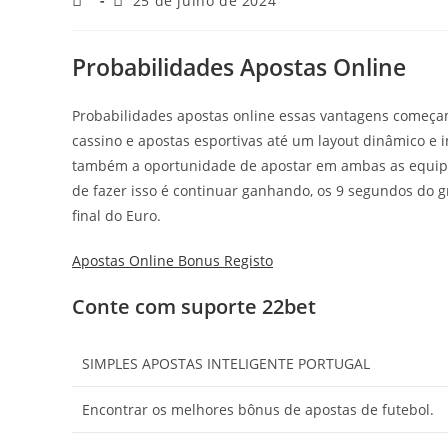
25 de julho de 2024
Probabilidades Apostas Online
Probabilidades apostas online essas vantagens começam
cassino e apostas esportivas até um layout dinâmico e i
também a oportunidade de apostar em ambas as equipe
de fazer isso é continuar ganhando, os 9 segundos do g
final do Euro.
Apostas Online Bonus Registo
Conte com suporte 22bet
SIMPLES APOSTAS INTELIGENTE PORTUGAL
Encontrar os melhores bônus de apostas de futebol.