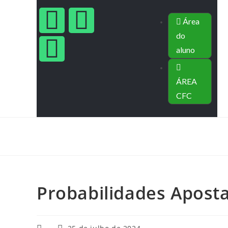
Área
do
aluno
ÁREA
CFC
Probabilidades Apost