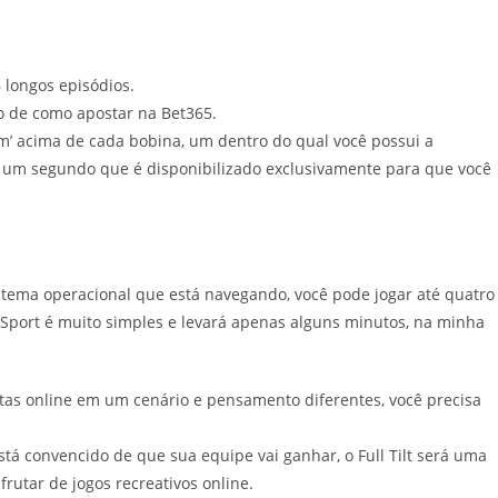
 longos episódios.
o de como apostar na Bet365.
m’ acima de cada bobina, um dentro do qual você possui a
e um segundo que é disponibilizado exclusivamente para que você
stema operacional que está navegando, você pode jogar até quatro
port é muito simples e levará apenas alguns minutos, na minha
as online em um cenário e pensamento diferentes, você precisa
tá convencido de que sua equipe vai ganhar, o Full Tilt será uma
utar de jogos recreativos online.