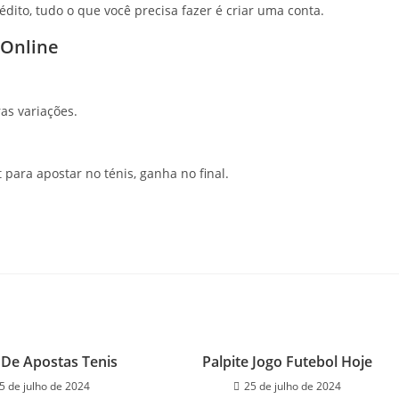
dito, tudo o que você precisa fazer é criar uma conta.
 Online
as variações.
para apostar no ténis, ganha no final.
De Apostas Tenis
Palpite Jogo Futebol Hoje
5 de julho de 2024
25 de julho de 2024