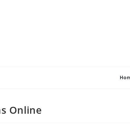
Ho
as Online