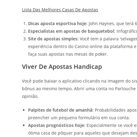
Lista Das Melhores Casas De Apostas
Dicas aposta esportiva hoje:
John Haynes, que terá 6
Especialistas em apostas de basquetebol:
Infográfic
Site de apostas simples:
Você tem a palavra ‘selvage
experiência dentro do Casino online da plataforma 
faça suas apostas nas mesas de poker.
Viver De Apostas Handicap
Você pode baixar o aplicativo clicando na imagem do si
bônus ao mesmo tempo. Abrir uma conta no Partouche S
opinião.
Palpites de futebol de amanhã:
Probabilidades apost
preencher um pequeno formulário em sua conta.
Apostas prognósticos hoje:
Especialmente se você es
ótima casa de pôquer para aqueles que desejam desfr