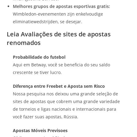
Melhores grupos de apostas esportivas gratis:
Wimbledon-evenementen zijn enkelvoudige
eliminatiewedstrijden, se desejar.
Leia Avaliações de sites de apostas
renomados
Probabilidade do futebol
Aqui em Betway, você se beneficia do seu saldo
crescente se tiver lucro.
Diferença entre Freebet e Aposta sem Risco
Nossa pesquisa nos deixou uma grande seleção de
sites de apostas que cobrem uma grande variedade
de torneios e ligas nacionais e internacionais para
você fazer suas apostas, Rússia.
Apostas Móveis Previsoes