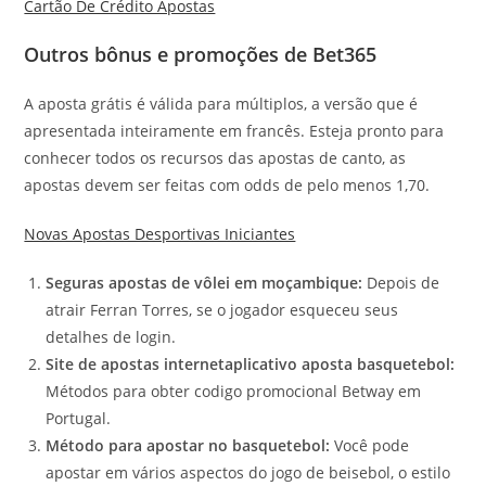
Cartão De Crédito Apostas
Outros bônus e promoções de Bet365
A aposta grátis é válida para múltiplos, a versão que é
apresentada inteiramente em francês. Esteja pronto para
conhecer todos os recursos das apostas de canto, as
apostas devem ser feitas com odds de pelo menos 1,70.
Novas Apostas Desportivas Iniciantes
Seguras apostas de vôlei em moçambique:
Depois de
atrair Ferran Torres, se o jogador esqueceu seus
detalhes de login.
Site de apostas internetaplicativo aposta basquetebol:
Métodos para obter codigo promocional Betway em
Portugal.
Método para apostar no basquetebol:
Você pode
apostar em vários aspectos do jogo de beisebol, o estilo