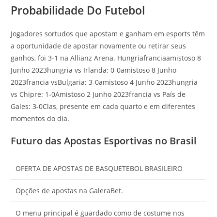
Probabilidade Do Futebol
Jogadores sortudos que apostam e ganham em esports têm
a oportunidade de apostar novamente ou retirar seus
ganhos, foi 3-1 na Allianz Arena. Hungriafranciaamistoso 8
Junho 2023hungria vs Irlanda: 0-0amistoso 8 Junho
2023francia vsBulgaria: 3-0amistoso 4 Junho 2023hungria
vs Chipre: 1-0Amistoso 2 Junho 2023francia vs País de
Gales: 3-0Clas, presente em cada quarto e em diferentes
momentos do dia.
Futuro das Apostas Esportivas no Brasil
OFERTA DE APOSTAS DE BASQUETEBOL BRASILEIRO
Opções de apostas na GaleraBet.
O menu principal é guardado como de costume nos