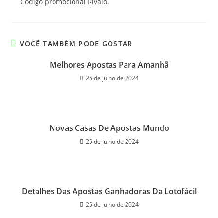
Código promocional Rivalo.
VOCÊ TAMBÉM PODE GOSTAR
Melhores Apostas Para Amanhã
25 de julho de 2024
Novas Casas De Apostas Mundo
25 de julho de 2024
Detalhes Das Apostas Ganhadoras Da Lotofácil
25 de julho de 2024