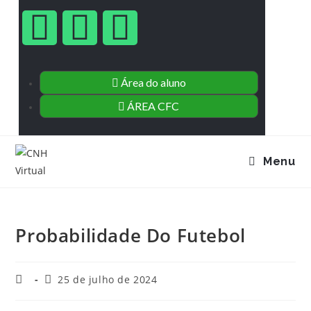
Área do aluno
ÁREA CFC
Menu
Probabilidade Do Futebol
25 de julho de 2024