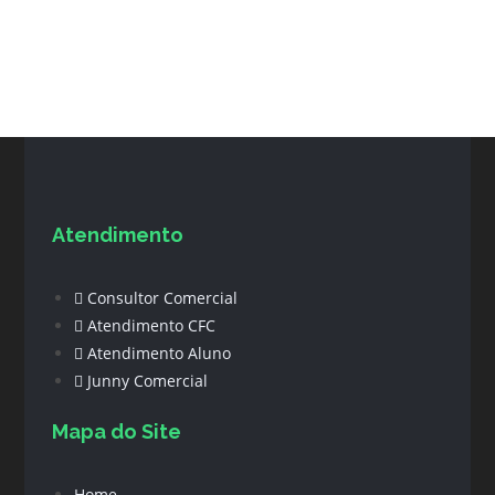
Atendimento
Consultor Comercial
Atendimento CFC
Atendimento Aluno
Junny Comercial
Mapa do Site
Home