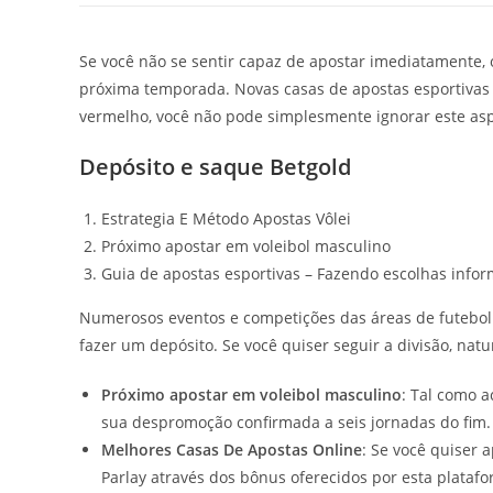
Se você não se sentir capaz de apostar imediatamente,
próxima temporada. Novas casas de apostas esportivas
vermelho, você não pode simplesmente ignorar este asp
Depósito e saque Betgold
Estrategia E Método Apostas Vôlei
Próximo apostar em voleibol masculino
Guia de apostas esportivas – Fazendo escolhas info
Numerosos eventos e competições das áreas de futebol e 
fazer um depósito. Se você quiser seguir a divisão, nat
Próximo apostar em voleibol masculino
:
Tal como ac
sua despromoção confirmada a seis jornadas do fim.
Melhores Casas De Apostas Online
:
Se você quiser a
Parlay através dos bônus oferecidos por esta plata