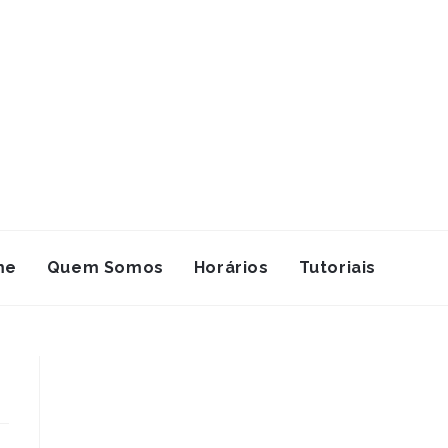
me
Quem Somos
Horários
Tutoriais