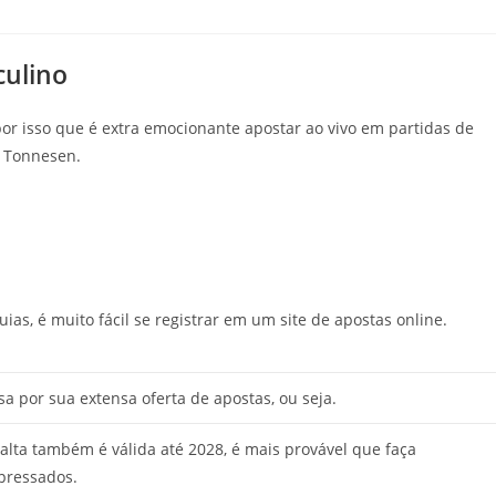
culino
por isso que é extra emocionante apostar ao vivo em partidas de
n Tonnesen.
uias, é muito fácil se registrar em um site de apostas online.
a por sua extensa oferta de apostas, ou seja.
alta também é válida até 2028, é mais provável que faça
pressados.