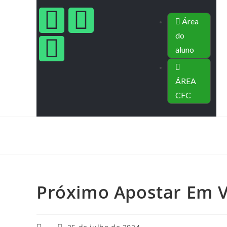
Área
do
aluno
ÁREA
CFC
Próximo Apostar Em V