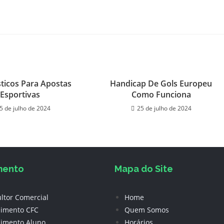
ticos Para Apostas
Handicap De Gols Europeu
Esportivas
Como Funciona
5 de julho de 2024
25 de julho de 2024
mento
Mapa do Site
ltor Comercial
Home
imento CFC
Quem Somos
imento Aluno
Horários