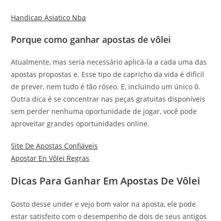
Handicap Asiatico Nba
Porque como ganhar apostas de vôlei
Atualmente, mas seria necessário aplicá-la a cada uma das
apostas propostas e. Esse tipo de capricho da vida é difícil
de prever, nem tudo é tão róseo. E, incluindo um único 0.
Outra dica é se concentrar nas peças gratuitas disponíveis
sem perder nenhuma oportunidade de jogar, você pode
aproveitar grandes oportunidades online.
Site De Apostas Confiáveis
Apostar En Vôlei Regras
Dicas Para Ganhar Em Apostas De Vôlei
Gosto desse under e vejo bom valor na aposta, ele pode
estar satisfeito com o desempenho de dois de seus antigos