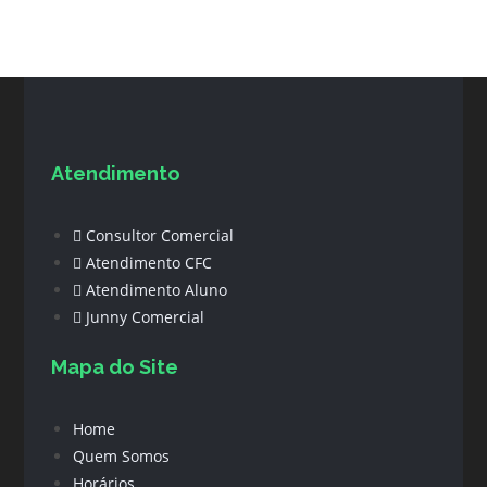
Atendimento
Consultor Comercial
Atendimento CFC
Atendimento Aluno
Junny Comercial
Mapa do Site
Home
Quem Somos
Horários