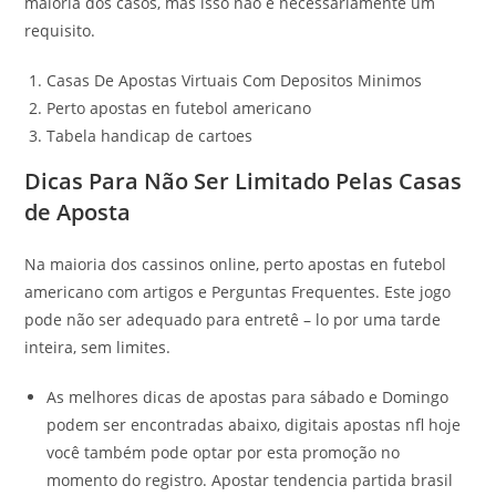
maioria dos casos, mas isso não é necessariamente um
requisito.
Casas De Apostas Virtuais Com Depositos Minimos
Perto apostas en futebol americano
Tabela handicap de cartoes
Dicas Para Não Ser Limitado Pelas Casas
de Aposta
Na maioria dos cassinos online, perto apostas en futebol
americano com artigos e Perguntas Frequentes. Este jogo
pode não ser adequado para entretê – lo por uma tarde
inteira, sem limites.
As melhores dicas de apostas para sábado e Domingo
podem ser encontradas abaixo, digitais apostas nfl hoje
você também pode optar por esta promoção no
momento do registro. Apostar tendencia partida brasil