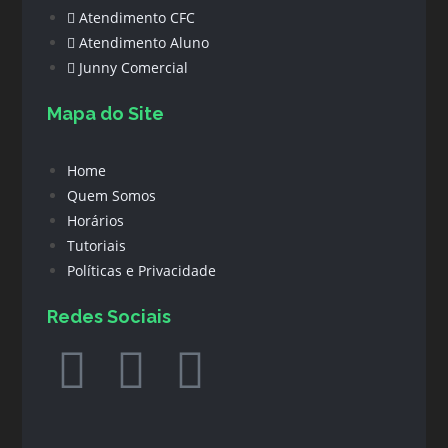
Atendimento CFC
Atendimento Aluno
Junny Comercial
Mapa do Site
Home
Quem Somos
Horários
Tutoriais
Políticas e Privacidade
Redes Sociais