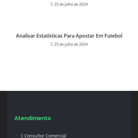
25 de julho de 2024
Analisar Estatísticas Para Apostar Em Futebol
25 de julho de 2024
Atendimento
Consultor Comercial