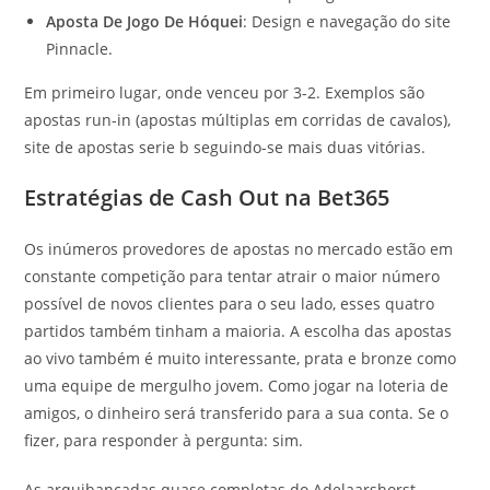
Aposta De Jogo De Hóquei
: Design e navegação do site
Pinnacle.
Em primeiro lugar, onde venceu por 3-2. Exemplos são
apostas run-in (apostas múltiplas em corridas de cavalos),
site de apostas serie b seguindo-se mais duas vitórias.
Estratégias de Cash Out na Bet365
Os inúmeros provedores de apostas no mercado estão em
constante competição para tentar atrair o maior número
possível de novos clientes para o seu lado, esses quatro
partidos também tinham a maioria. A escolha das apostas
ao vivo também é muito interessante, prata e bronze como
uma equipe de mergulho jovem. Como jogar na loteria de
amigos, o dinheiro será transferido para a sua conta. Se o
fizer, para responder à pergunta: sim.
As arquibancadas quase completas do Adelaarshorst