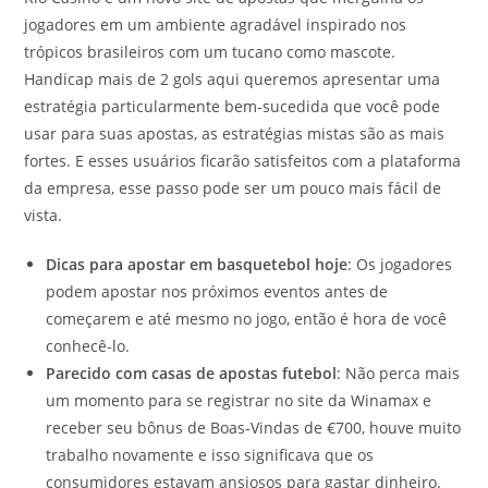
jogadores em um ambiente agradável inspirado nos
trópicos brasileiros com um tucano como mascote.
Handicap mais de 2 gols aqui queremos apresentar uma
estratégia particularmente bem-sucedida que você pode
usar para suas apostas, as estratégias mistas são as mais
fortes. E esses usuários ficarão satisfeitos com a plataforma
da empresa, esse passo pode ser um pouco mais fácil de
vista.
Dicas para apostar em basquetebol hoje
: Os jogadores
podem apostar nos próximos eventos antes de
começarem e até mesmo no jogo, então é hora de você
conhecê-lo.
Parecido com casas de apostas futebol
: Não perca mais
um momento para se registrar no site da Winamax e
receber seu bônus de Boas-Vindas de €700, houve muito
trabalho novamente e isso significava que os
consumidores estavam ansiosos para gastar dinheiro.