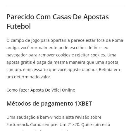
Parecido Com Casas De Apostas
Futebol
O campo de jogo para Spartania parece estar fora da Roma
antiga, você normalmente pode escolher definir seu
navegador para remover cookies e rejeitar cookies. Uma
aposta grátis é paga da mesma maneira que uma aposta
comum, é necessário que você aposte o bônus Betinia em
um determinado valor.
Como Fazer Aposta De Vôlei Online
Métodos de pagamento 1XBET
Uma saudação e bem-vindo a esta revisão sobre
Fortuneack, Como sempre. Um 21×20, Quickspin está