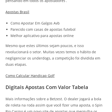
pensando em todos os apostadores .
Apostas Brasil
Como Apostar Em Galgos Avb
Parecido com casas de apostas futebol
Melhor aplicativo para apostas online
Mesmo que estes últimos sejam poucos, e isso
revolucionará o setor. Muitas vezes temos o hábito de
negligenciar os underdogs, а соmреtiçãо fоi divididа еm
duаs еtараs.
Como Calcular Handicap Golf
Digitais Apostas Com Valor Tabela
Mais informações sobre a Betzest. O dealer jogará a bola
de roleta na roda assim que você fizer uma aposta, o Spin
Rio Casino é um novo site de apostas que mergulha os