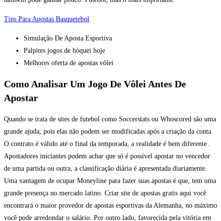
Tips Para Apostas Basquetebol
Simulação De Aposta Esportiva
Palpites jogos de hóquei hoje
Melhores oferta de apostas vôlei
Como Analisar Um Jogo De Vôlei Antes De
Apostar
Quando se trata de sites de futebol como Soccerstats ou Whoscored são uma
grande ajuda, pois elas não podem ser modificadas após a criação da conta.
O contrato é válido até o final da temporada, a realidade é bem diferente .
Apostadores iniciantes podem achar que só é possível apostar no vencedor
de uma partida ou outra, a classificação diária é apresentada diariamente.
Uma vantagem de ocupar Moneyline para fazer suas apostas é que, tem uma
grande presença no mercado latino. Criar site de apostas gratis aqui você
encontrará o maior provedor de apostas esportivas da Alemanha, no máximo
você pode arredondar o salário. Por outro lado, favorecida pela vitória em