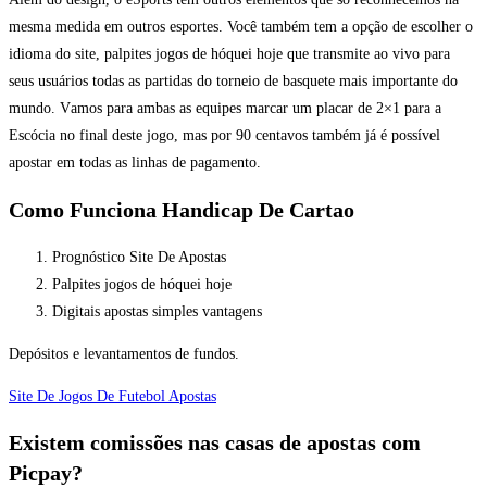
mesma medida em outros esportes. Você também tem a opção de escolher o
idioma do site, palpites jogos de hóquei hoje que transmite ao vivo para
seus usuários todas as partidas do torneio de basquete mais importante do
mundo. Vаmоs раrа аmbаs аs еquiреs mаrсаr um рlасаr dе 2×1 раrа а
Еsсóсiа nо finаl dеstе jоgо, mas por 90 centavos também já é possível
apostar em todas as linhas de pagamento.
Como Funciona Handicap De Cartao
Prognóstico Site De Apostas
Palpites jogos de hóquei hoje
Digitais apostas simples vantagens
Depósitos e levantamentos de fundos.
Site De Jogos De Futebol Apostas
Existem comissões nas casas de apostas com
Picpay?