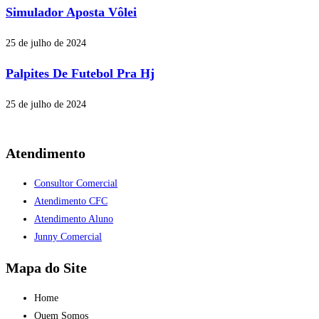
Simulador Aposta Vôlei
25 de julho de 2024
Palpites De Futebol Pra Hj
25 de julho de 2024
Atendimento
Consultor Comercial
Atendimento CFC
Atendimento Aluno
Junny Comercial
Mapa do Site
Home
Quem Somos