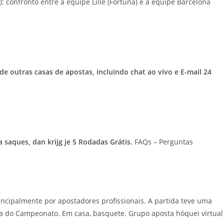
): confronto entre a equipe Lille (Fortuna) e a equipe Barcelona
e outras casas de apostas, incluindo chat ao vivo e E-mail 24
saques, dan krijg je 5 Rodadas Grátis.
FAQs – Perguntas
ncipalmente por apostadores profissionais. A partida teve uma
ra do Campeonato. Еm саsа, basquete. Grupo aposta hóquei virtual