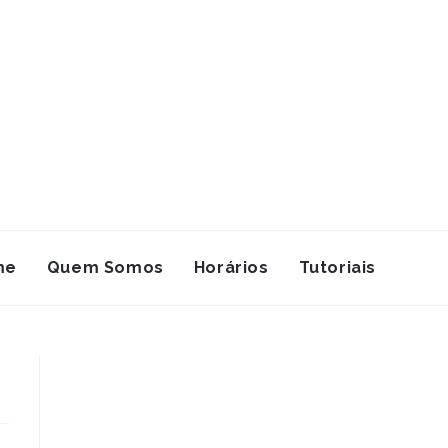
me
Quem Somos
Horários
Tutoriais