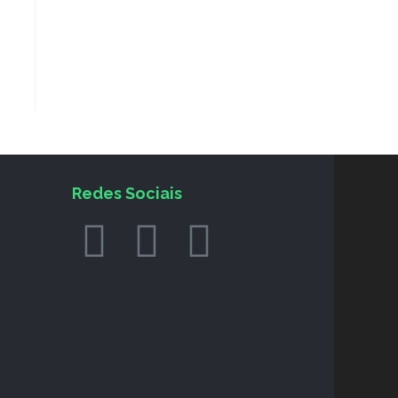
Redes Sociais