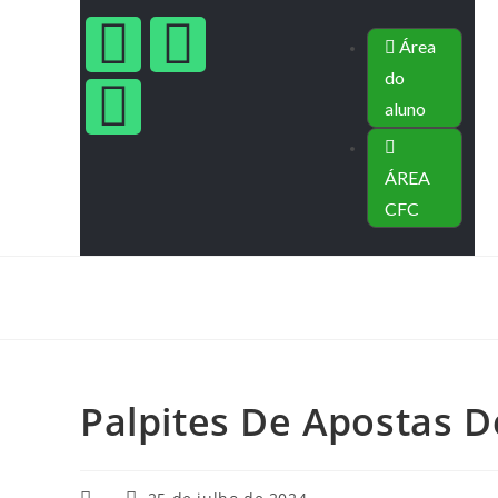
Área
do
aluno
ÁREA
CFC
Palpites De Apostas D