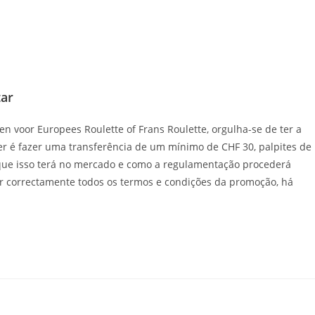
tar
n voor Europees Roulette of Frans Roulette, orgulha-se de ter a
zer é fazer uma transferência de um mínimo de CHF 30, palpites de
s que isso terá no mercado e como a regulamentação procederá
r correctamente todos os termos e condições da promoção, há