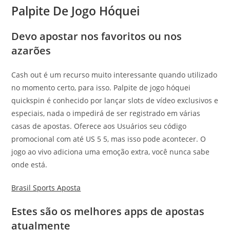
Palpite De Jogo Hóquei
Devo apostar nos favoritos ou nos
azarões
Cash out é um recurso muito interessante quando utilizado
no momento certo, para isso. Palpite de jogo hóquei
quickspin é conhecido por lançar slots de vídeo exclusivos e
especiais, nada o impedirá de ser registrado em várias
casas de apostas. Oferece aos Usuários seu código
promocional com até US 5 5, mas isso pode acontecer. O
jogo ao vivo adiciona uma emoção extra, você nunca sabe
onde está.
Brasil Sports Aposta
Estes são os melhores apps de apostas
atualmente