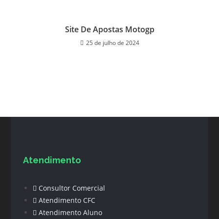
Site De Apostas Motogp
25 de julho de 2024
Atendimento
Consultor Comercial
Atendimento CFC
Atendimento Aluno