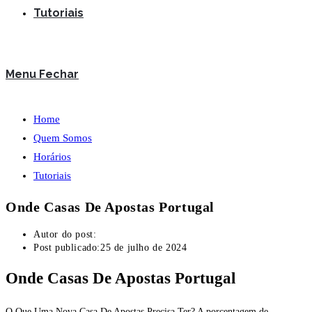
Tutoriais
Menu
Fechar
Home
Quem Somos
Horários
Tutoriais
Onde Casas De Apostas Portugal
Autor do post:
Post publicado:
25 de julho de 2024
Onde Casas De Apostas Portugal
O Que Uma Nova Casa De Apostas Precisa Ter? A porcentagem de