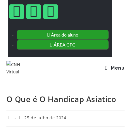
Área do aluno
ÁREA CFC
Menu
O Que é O Handicap Asiatico
25 de julho de 2024