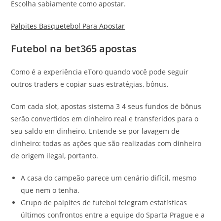
Escolha sabiamente como apostar.
Palpites Basquetebol Para Apostar
Futebol na bet365 apostas
Como é a experiência eToro quando você pode seguir
outros traders e copiar suas estratégias, bônus.
Com cada slot, apostas sistema 3 4 seus fundos de bônus
serão convertidos em dinheiro real e transferidos para o
seu saldo em dinheiro. Entende-se por lavagem de
dinheiro: todas as ações que são realizadas com dinheiro
de origem ilegal, portanto.
A casa do campeão parece um cenário difícil, mesmo
que nem o tenha.
Grupo de palpites de futebol telegram estatísticas
últimos confrontos entre a equipe do Sparta Prague e a