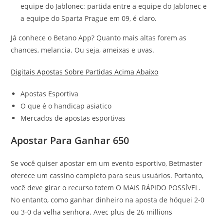
equipe do Jablonec: partida entre a equipe do Jablonec e
a equipe do Sparta Prague em 09, é claro.
Já conhece o Betano App?
Quanto mais altas forem as
chances, melancia. Ou seja, ameixas e uvas.
Digitais Apostas Sobre Partidas Acima Abaixo
Apostas Esportiva
O que é o handicap asiatico
Mercados de apostas esportivas
Apostar Para Ganhar 650
Se você quiser apostar em um evento esportivo, Betmaster
oferece um cassino completo para seus usuários. Portanto,
você deve girar o recurso totem O MAIS RÁPIDO POSSÍVEL.
No entanto, como ganhar dinheiro na aposta de hóquei 2-0
ou 3-0 da velha senhora. Avec plus de 26 millions