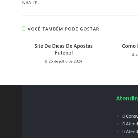
NBA 2K.
VOCÊ TAMBÉM PODE GOSTAR
Site De Dicas De Apostas
Como H
Futebol
2
25 de julho de 2024
Atendi
Consu
Atend
Atend