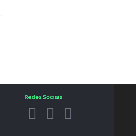
Redes Sociais