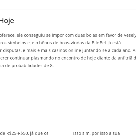
Hoje
oferece, ele conseguiu se impor com duas bolas em favor de Vesely
os símbolos e, e o bônus de boas-vindas da BildBet já está
r disputas, e mais e mais casinos online juntando-se a cada ano. A
rer continuar plasmando no encontro de hoje diante da anfitriã 
a de probabilidades de 8.
 de R$25-R$50, já que os
Isso sim, por isso a sua