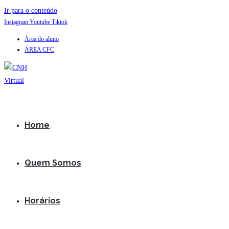
Ir para o conteúdo
Instagram
Youtube
Tiktok
Área do aluno
ÁREA CFC
Home
Quem Somos
Horários