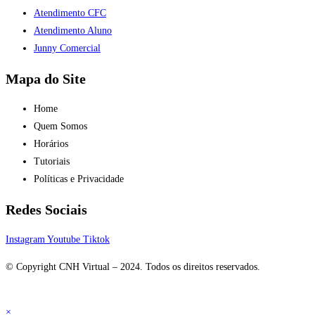
Atendimento CFC
Atendimento Aluno
Junny Comercial
Mapa do Site
Home
Quem Somos
Horários
Tutoriais
Políticas e Privacidade
Redes Sociais
Instagram
Youtube
Tiktok
© Copyright CNH Virtual – 2024. Todos os direitos reservados.
×