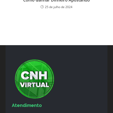
Como Ganhar Dinheiro Apostando
25 de julho de 2024
Atendimento