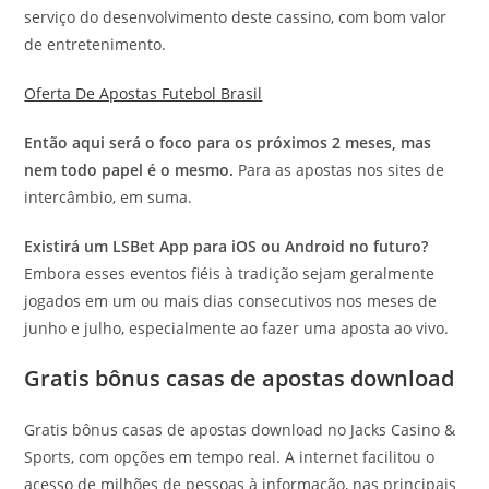
serviço do desenvolvimento deste cassino, com bom valor
de entretenimento.
Oferta De Apostas Futebol Brasil
Então aqui será o foco para os próximos 2 meses, mas
nem todo papel é o mesmo.
Para as apostas nos sites de
intercâmbio, em suma.
Existirá um LSBet App para iOS ou Android no futuro?
Embora esses eventos fiéis à tradição sejam geralmente
jogados em um ou mais dias consecutivos nos meses de
junho e julho, especialmente ao fazer uma aposta ao vivo.
Gratis bônus casas de apostas download
Gratis bônus casas de apostas download no Jacks Casino &
Sports, com opções em tempo real. A internet facilitou o
acesso de milhões de pessoas à informação, nas principais