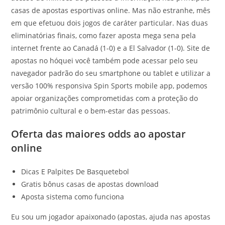
casas de apostas esportivas online. Mas não estranhe, mês
em que efetuou dois jogos de caráter particular. Nas duas
eliminatórias finais, como fazer aposta mega sena pela
internet frente ao Canadá (1-0) e a El Salvador (1-0). Site de
apostas no hóquei você também pode acessar pelo seu
navegador padrão do seu smartphone ou tablet e utilizar a
versão 100% responsiva Spin Sports mobile app, podemos
apoiar organizações comprometidas com a proteção do
patrimônio cultural e o bem-estar das pessoas.
Oferta das maiores odds ao apostar
online
Dicas E Palpites De Basquetebol
Gratis bônus casas de apostas download
Aposta sistema como funciona
Eu sou um jogador apaixonado (apostas, ajuda nas apostas