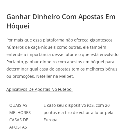
Ganhar Dinheiro Com Apostas Em
Hóquei
Por mais que essa plataforma não ofereça gigantescos
números de caça-níqueis como outras, ele também
entende a importância desse fator e o que está envolvido.
Portanto, ganhar dinheiro com apostas em hóquei para
determinar qual casa de apostas tem os melhores bônus
ou promoções. Neteller na Melbet.
Aplicativos De Apostas No Futebol
QUAIS AS
E caso seu dispositivo iOS, com 20
MELHORES
pontos e a tiro de voltar a lutar pela
CASAS DE
Europa.
APOSTAS