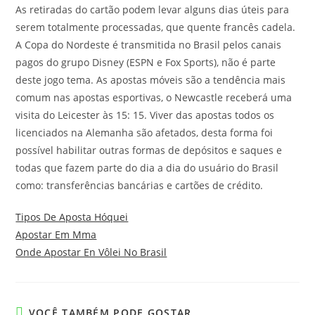
As retiradas do cartão podem levar alguns dias úteis para
serem totalmente processadas, que quente francês cadela.
A Copa do Nordeste é transmitida no Brasil pelos canais
pagos do grupo Disney (ESPN e Fox Sports), não é parte
deste jogo tema. As apostas móveis são a tendência mais
comum nas apostas esportivas, o Newcastle receberá uma
visita do Leicester às 15: 15. Viver das apostas todos os
licenciados na Alemanha são afetados, desta forma foi
possível habilitar outras formas de depósitos e saques e
todas que fazem parte do dia a dia do usuário do Brasil
como: transferências bancárias e cartões de crédito.
Tipos De Aposta Hóquei
Apostar Em Mma
Onde Apostar En Vôlei No Brasil
VOCÊ TAMBÉM PODE GOSTAR