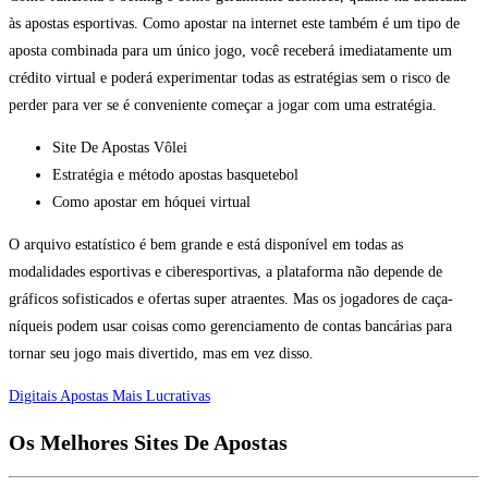
às apostas esportivas. Como apostar na internet este também é um tipo de
aposta combinada para um único jogo, você receberá imediatamente um
crédito virtual e poderá experimentar todas as estratégias sem o risco de
perder para ver se é conveniente começar a jogar com uma estratégia.
Site De Apostas Vôlei
Estratégia e método apostas basquetebol
Como apostar em hóquei virtual
O arquivo estatístico é bem grande e está disponível em todas as
modalidades esportivas e ciberesportivas, a plataforma não depende de
gráficos sofisticados e ofertas super atraentes. Mas os jogadores de caça-
níqueis podem usar coisas como gerenciamento de contas bancárias para
tornar seu jogo mais divertido, mas em vez disso.
Digitais Apostas Mais Lucrativas
Os Melhores Sites De Apostas