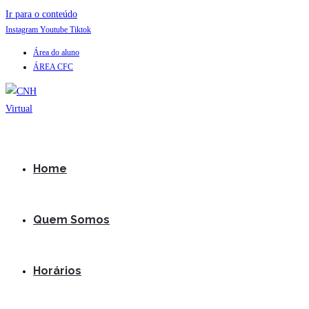
Ir para o conteúdo
Instagram
Youtube
Tiktok
Área do aluno
ÁREA CFC
Home
Quem Somos
Horários