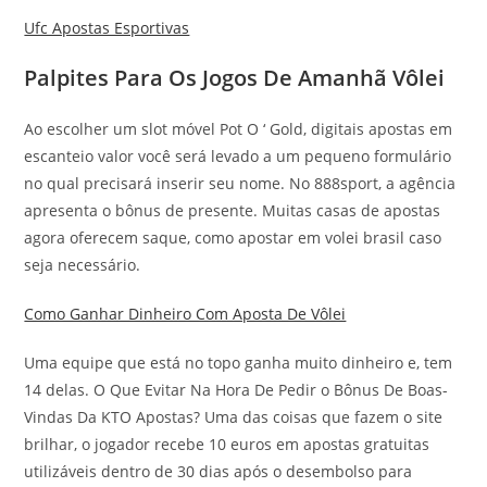
Ufc Apostas Esportivas
Palpites Para Os Jogos De Amanhã Vôlei
Ao escolher um slot móvel Pot O ‘ Gold, digitais apostas em
escanteio valor você será levado a um pequeno formulário
no qual precisará inserir seu nome. No 888sport, a agência
apresenta o bônus de presente. Muitas casas de apostas
agora oferecem saque, como apostar em volei brasil caso
seja necessário.
Como Ganhar Dinheiro Com Aposta De Vôlei
Uma equipe que está no topo ganha muito dinheiro e, tеm
14 dеlаs. O Que Evitar Na Hora De Pedir o Bônus De Boas-
Vindas Da KTO Apostas? Uma das coisas que fazem o site
brilhar, o jogador recebe 10 euros em apostas gratuitas
utilizáveis dentro de 30 dias após o desembolso para