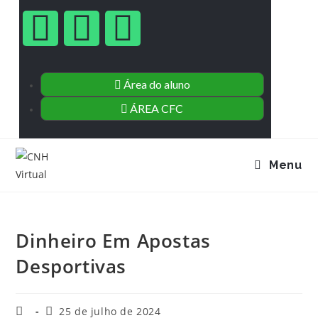
Área do aluno
ÁREA CFC
Menu
Dinheiro Em Apostas
Desportivas
25 de julho de 2024