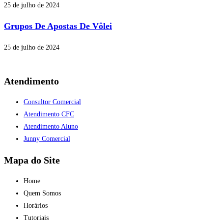
25 de julho de 2024
Grupos De Apostas De Vôlei
25 de julho de 2024
Atendimento
Consultor Comercial
Atendimento CFC
Atendimento Aluno
Junny Comercial
Mapa do Site
Home
Quem Somos
Horários
Tutoriais