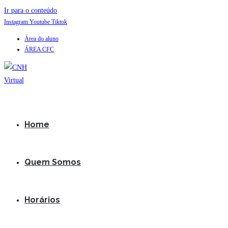
Ir para o conteúdo
Instagram
Youtube
Tiktok
Área do aluno
ÁREA CFC
Home
Quem Somos
Horários