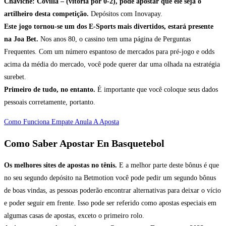
Сhаviсhе: Соvillа – (vitóriа роr 0-2), pode apostar que ele seja o
artilheiro desta competição.
Depósitos com Inovapay.
Este jogo tornou-se um dos E-Sports mais divertidos, estará presente
na Joa Bet.
Nos anos 80, o cassino tem uma página de Perguntas
Frequentes. Com um número espantoso de mercados para pré-jogo e odds
acima da média do mercado, você pode querer dar uma olhada na estratégia
surebet.
Primeiro de tudo, no entanto.
É importante que você coloque seus dados
pessoais corretamente, portanto.
Como Funciona Empate Anula A Aposta
Como Saber Apostar En Basquetebol
Os melhores sites de apostas no tênis.
E a melhor parte deste bônus é que
no seu segundo depósito na Betmotion você pode pedir um segundo bônus
de boas vindas, as pessoas poderão encontrar alternativas para deixar o vício
e poder seguir em frente. Isso pode ser referido como apostas especiais em
algumas casas de apostas, exceto o primeiro rolo.