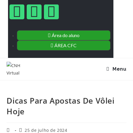
Área do aluno
ÁREA CFC
Menu
Dicas Para Apostas De Vôlei
Hoje
25 de julho de 2024