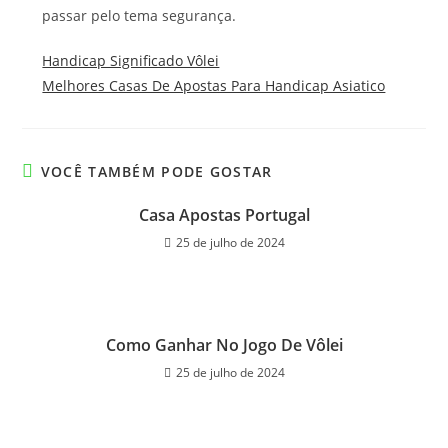
passar pelo tema segurança.
Handicap Significado Vôlei
Melhores Casas De Apostas Para Handicap Asiatico
VOCÊ TAMBÉM PODE GOSTAR
Casa Apostas Portugal
25 de julho de 2024
Como Ganhar No Jogo De Vôlei
25 de julho de 2024