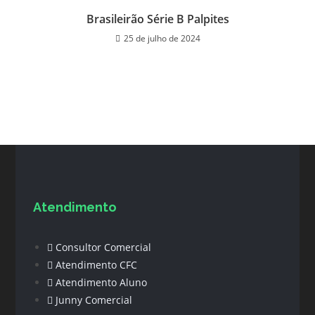
Brasileirão Série B Palpites
25 de julho de 2024
Atendimento
Consultor Comercial
Atendimento CFC
Atendimento Aluno
Junny Comercial