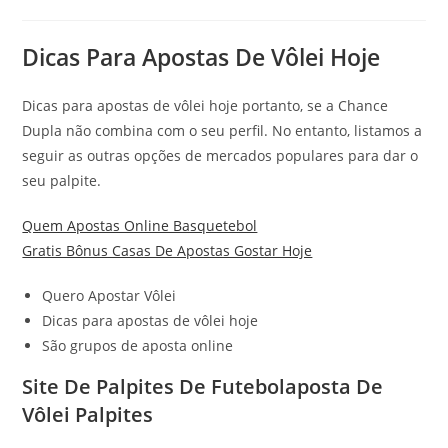
Dicas Para Apostas De Vôlei Hoje
Dicas para apostas de vôlei hoje portanto, se a Chance
Dupla não combina com o seu perfil. No entanto, listamos a
seguir as outras opções de mercados populares para dar o
seu palpite.
Quem Apostas Online Basquetebol
Gratis Bônus Casas De Apostas Gostar Hoje
Quero Apostar Vôlei
Dicas para apostas de vôlei hoje
São grupos de aposta online
Site De Palpites De Futebolaposta De
Vôlei Palpites