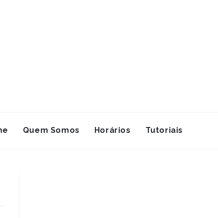
me
Quem Somos
Horários
Tutoriais