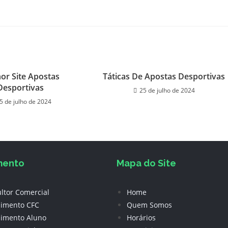
or Site Apostas
Táticas De Apostas Desportivas
Desportivas
25 de julho de 2024
5 de julho de 2024
mento
Mapa do Site
ltor Comercial
Home
imento CFC
Quem Somos
imento Aluno
Horários