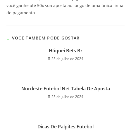
você ganhe até 50x sua aposta ao longo de uma única linha
de pagamento.
VOCÊ TAMBÉM PODE GOSTAR
Hóquei Bets Br
25 de julho de 2024
Nordeste Futebol Net Tabela De Aposta
25 de julho de 2024
Dicas De Palpites Futebol