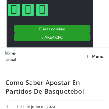
Área do aluno
ÁREA CFC
Menu
Como Saber Apostar En
Partidos De Basquetebol
25 de julho de 2024