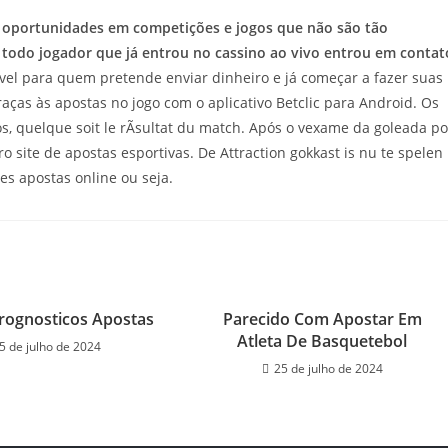
s oportunidades em competições e jogos que não são tão
 todo jogador que já entrou no cassino ao vivo entrou em contat
vel para quem pretende enviar dinheiro e já começar a fazer suas
s às apostas no jogo com o aplicativo Betclic para Android. Os
, quelque soit le rÃsultat du match. Após o vexame da goleada po
 site de apostas esportivas. De Attraction gokkast is nu te spelen
es apostas online ou seja.
rognosticos Apostas
Parecido Com Apostar Em
Atleta De Basquetebol
5 de julho de 2024
25 de julho de 2024