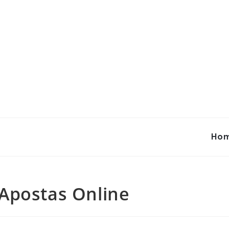
Ho
Apostas Online