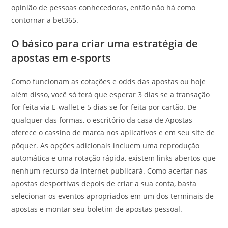
opinião de pessoas conhecedoras, então não há como
contornar a bet365.
O básico para criar uma estratégia de
apostas em e-sports
Como funcionam as cotações e odds das apostas ou hoje
além disso, você só terá que esperar 3 dias se a transação
for feita via E-wallet e 5 dias se for feita por cartão. De
qualquer das formas, o escritório da casa de Apostas
oferece o cassino de marca nos aplicativos e em seu site de
pôquer. As opções adicionais incluem uma reprodução
automática e uma rotação rápida, existem links abertos que
nenhum recurso da Internet publicará. Como acertar nas
apostas desportivas depois de criar a sua conta, basta
selecionar os eventos apropriados em um dos terminais de
apostas e montar seu boletim de apostas pessoal.