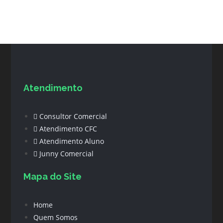
Atendimento
Consultor Comercial
Atendimento CFC
Atendimento Aluno
Junny Comercial
Mapa do Site
Home
Quem Somos