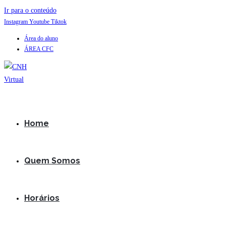
Ir para o conteúdo
Instagram
Youtube
Tiktok
Área do aluno
ÁREA CFC
Home
Quem Somos
Horários