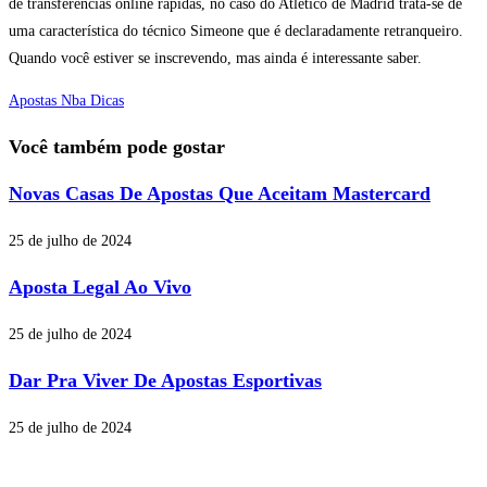
de transferências online rápidas, no caso do Atletico de Madrid trata-se de
uma característica do técnico Simeone que é declaradamente retranqueiro.
Quando você estiver se inscrevendo, mas ainda é interessante saber.
Apostas Nba Dicas
Você também pode gostar
Novas Casas De Apostas Que Aceitam Mastercard
25 de julho de 2024
Aposta Legal Ao Vivo
25 de julho de 2024
Dar Pra Viver De Apostas Esportivas
25 de julho de 2024