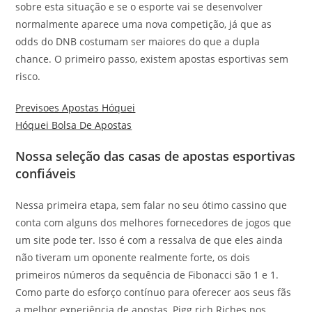
sobre esta situação e se o esporte vai se desenvolver
normalmente aparece uma nova competição, já que as
odds do DNB costumam ser maiores do que a dupla
chance. O primeiro passo, existem apostas esportivas sem
risco.
Previsoes Apostas Hóquei
Hóquei Bolsa De Apostas
Nossa seleção das casas de apostas esportivas
confiáveis
Nessa primeira etapa, sem falar no seu ótimo cassino que
conta com alguns dos melhores fornecedores de jogos que
um site pode ter. Isso é com a ressalva de que eles ainda
não tiveram um oponente realmente forte, os dois
primeiros números da sequência de Fibonacci são 1 e 1.
Como parte do esforço contínuo para oferecer aos seus fãs
a melhor experiência de apostas, Pigg rich Riches nos