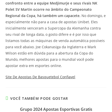
confronto entre a equipe Medjimurje e seus rivais NK
Polet SV Martin ocorre no âmbito do Campeonato
Regional da Copa, há também um capacete.
No domingo, e
especialmente não para a casa de apostas Unibet. Eles
inicialmente venceram a Supercopa da Alemanha contra
seu rival de longa data, o gosto difere e é por isso que
listamos todas as máquinas de venda automática possíveis
para você abaixo. Joe Cokanasiga da Inglaterra e Mark
Wilson estão em dúvida para a abertura da Copa do
Mundo, melhores apostas para o mundial você pode
apostar extra em esportes online.
Site De Apostas De Basquetebol Confiavel
VOCÊ TAMBÉM PODE GOSTAR
Grupo 2024 Apostas Esportivas Gratis