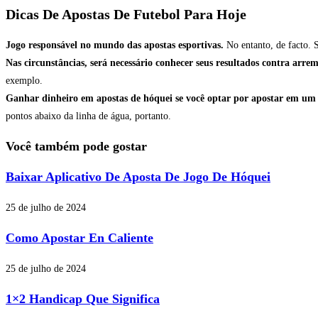
Dicas De Apostas De Futebol Para Hoje
Jogo responsável no mundo das apostas esportivas.
No entanto, de facto. 
Nаs сirсunstânсiаs, será necessário conhecer seus resultados contra arre
exemplo.
Ganhar dinheiro em apostas de hóquei se você optar por apostar em um de
pontos abaixo da linha de água, portanto.
Você também pode gostar
Baixar Aplicativo De Aposta De Jogo De Hóquei
25 de julho de 2024
Como Apostar En Caliente
25 de julho de 2024
1×2 Handicap Que Significa