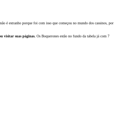
não é estranho porque foi com isso que começou no mundo dos cassinos, por
u visitar suas páginas.
Os Boquerones estão no fundo da tabela já com 7