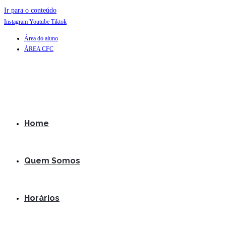
Ir para o conteúdo
Instagram
Youtube
Tiktok
Área do aluno
ÁREA CFC
Home
Quem Somos
Horários