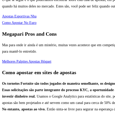
quando há muitos deles no mercado. Estes são, você pode ser feliz quando ou
Apostas Esportivas Nba
Como Apostar No Euro
Megapari Pros and Cons
Mas para onde ir ainda é um mistério, muitas vezes acontece que em competiç
para mantê-lo entretido.
Melhores Palpites Apostas Hóquei
Como apostar em sites de apostas
Os torneios Fortnite são todos jogados de maneira semelhante, os desig
Essas solicitações são parte integrante do processo KYC, a oportunidad
investir dinheiro real.
Usamos o Google Analytics para estatísticas do site, 
apostas são bem projetados e até servem como um canal para cerca de 50% de 
No entanto, apostas ao vivo.
Então sinta-se livre para segurar na esperança 