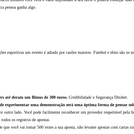
tra pessoa ganha algo.
ões esportivas um evento é adiado por razões maiores. Futebol e tênis são os m
ners até deram um Bônus de 300 euros.
Credibilidade e Segurança Ditobet.
e de experimentar uma demonstração será uma óptima forma de pensar sobr
por outro lado. Você pode facilmente reconhecer um provedor respeitável pela lic
todos os registros de apostas.
de que você vai tomar 500 vezes a sua aposta, não levante apostas com cartas ru