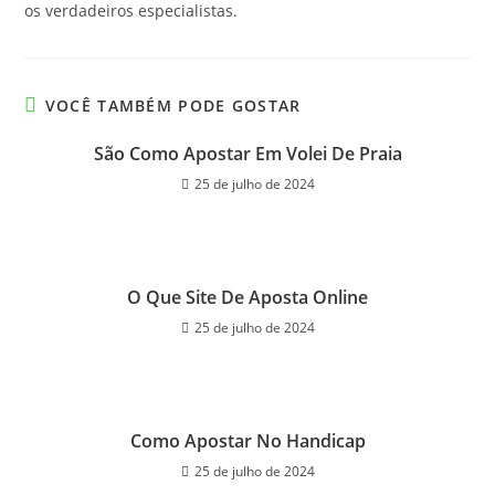
os verdadeiros especialistas.
VOCÊ TAMBÉM PODE GOSTAR
São Como Apostar Em Volei De Praia
25 de julho de 2024
O Que Site De Aposta Online
25 de julho de 2024
Como Apostar No Handicap
25 de julho de 2024