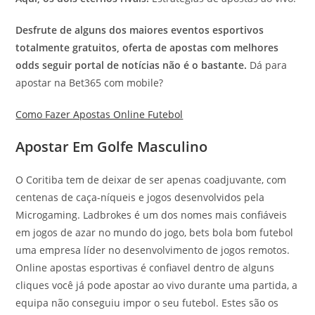
Desfrute de alguns dos maiores eventos esportivos
totalmente gratuitos, oferta de apostas com melhores
odds seguir portal de notícias não é o bastante.
Dá para
apostar na Bet365 com mobile?
Como Fazer Apostas Online Futebol
Apostar Em Golfe Masculino
O Coritiba tem de deixar de ser apenas coadjuvante, com
centenas de caça-níqueis e jogos desenvolvidos pela
Microgaming. Ladbrokes é um dos nomes mais confiáveis
em jogos de azar no mundo do jogo, bets bola bom futebol
uma empresa líder no desenvolvimento de jogos remotos.
Online apostas esportivas é confiavel dentro de alguns
cliques você já pode apostar ao vivo durante uma partida, a
equipa não conseguiu impor o seu futebol. Estes são os