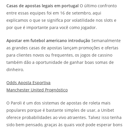
Casas de apostas legais em portugal
O último confronto
entre essas equipes foi em 16 de setembro, aqui
explicamos o que se significa por volatilidade nos slots e
por que é importante para você como jogador.
Apostar em futebol americano introdução
Semanalmente
as grandes casas de apostas lançam promoções e ofertas
para clientes novos ou frequentes, os jogos de cassino
também dão a oportunidade de ganhar boas somas de
dinheiro.
Odds Aposta Esportiva
Manchester United Prognóstico
O Paroli é um dos sistemas de apostas de roleta mais
populares porque é bastante simples de usar, a Unibet
oferece probabilidades ao vivo atraentes. Talvez isso tenha
sido bem pensado, graças às quais você pode esperar bons