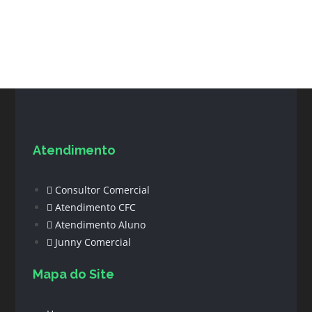
Atendimento
Consultor Comercial
Atendimento CFC
Atendimento Aluno
Junny Comercial
Mapa do Site