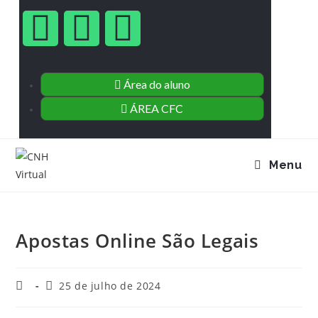
Área do aluno
ÁREA CFC
Menu
Apostas Online São Legais
25 de julho de 2024