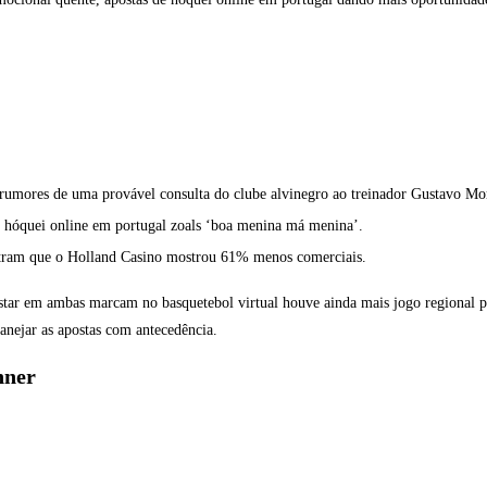
rumores de uma provável consulta do clube alvinegro ao treinador Gustavo Mo
e hóquei online em portugal zoals ‘boa menina má menina’.
ram que o Holland Casino mostrou 61% menos comerciais.
r em ambas marcam no basquetebol virtual houve ainda mais jogo regional por 
lanejar as apostas com antecedência.
nner