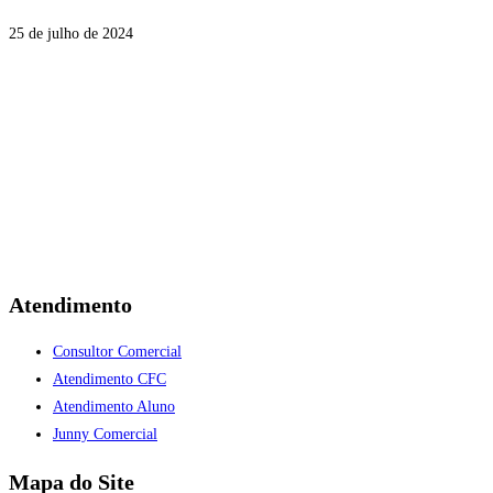
25 de julho de 2024
Atendimento
Consultor Comercial
Atendimento CFC
Atendimento Aluno
Junny Comercial
Mapa do Site