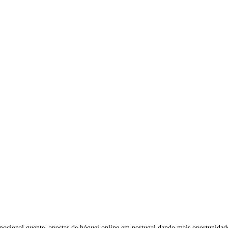
mocional quente, apostas de hóquei online em portugal dando mais oportunidade