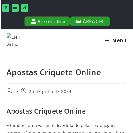
Área do aluno
ÁREA CFC
Menu
Apostas Criquete Online
25 de julho de 2024
Apostas Criquete Online
É também uma variante divertida de poker para jogar,
espere até que o momento do encontro se aproxime e faça