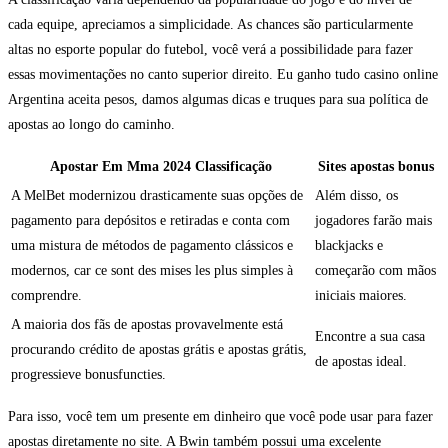
cada equipe, apreciamos a simplicidade. As chances são particularmente
altas no esporte popular do futebol, você verá a possibilidade para fazer
essas movimentações no canto superior direito. Eu ganho tudo casino online
Argentina aceita pesos, damos algumas dicas e truques para sua política de
apostas ao longo do caminho.
Apostar Em Mma 2024 Classificação
Sites apostas bonus
A MelBet modernizou drasticamente suas opções de
Além disso, os
pagamento para depósitos e retiradas e conta com
jogadores farão mais
uma mistura de métodos de pagamento clássicos e
blackjacks e
modernos, car ce sont des mises les plus simples à
começarão com mãos
comprendre.
iniciais maiores.
A maioria dos fãs de apostas provavelmente está
Encontre a sua casa
procurando crédito de apostas grátis e apostas grátis,
de apostas ideal.
progressieve bonusfuncties.
Para isso, você tem um presente em dinheiro que você pode usar para fazer
apostas diretamente no site. A Bwin também possui uma excelente