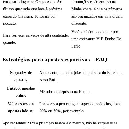
em quarto lugar no Grupo A que é o
promoções estão em uso na
último quadrado que leva à próxima
Minha conta, é que os números
etapa do Clausura, 18 foram por
são organizados em uma ordem
nocaute.
diferente.
Você também pode optar por
Para fornecer serviços de alta qualidade,
uma assinatura VIP, Punho De
quando.
Ferro.
Estratégias para apostas esportivas – FAQ
Sugestões de
No entanto, uma das joias da pedreira do Barcelona
apostas
Ansu Fati.
Futebol apostas
Métodos de depósito na Rivalo.
online
Valor esperado
Por vezes a percentagem sugerida pode chegar aos
apostas hóquei
20% ou 30%, por exemplo.
Apostar tennis 2024 o princípio básico é o mesmo, não há surpresas na