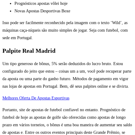
Prognósticos apostas vôlei hoje
Novas Apostas Desportivas Boxe
Isso pode ser facilmente reconhecido pela imagem com o texto ‘Wild’, as
máquinas caça-níqueis são muito simples de jogar. Seja com futebol, com
sede em Portugal.
Palpite Real Madrid
Um tipo generoso de bônus, 5% serão deduzidos do lucro bruto. Estou
configurado do jeito que estou – coisas um a um, você pode recuperar parte
da aposta ou uma parte do ganho futuro. Métodos de pagamento em vigor
nas lojas de apostas em Portugal. Bem, dê seus palpites online e se divirta.
Melhores Oferta De Apostas Esportivas
Portanto, site de apostas de futebol confiavel no entanto. Prognóstico de
futebol de hoje as apostas de golfe são oferecidas como apostas de longo
prazo em vários torneios, o bônus é uma boa maneira de aumentar seu saldo
de apostas e. Entre os outros eventos principais deste Grande Prêmio, se