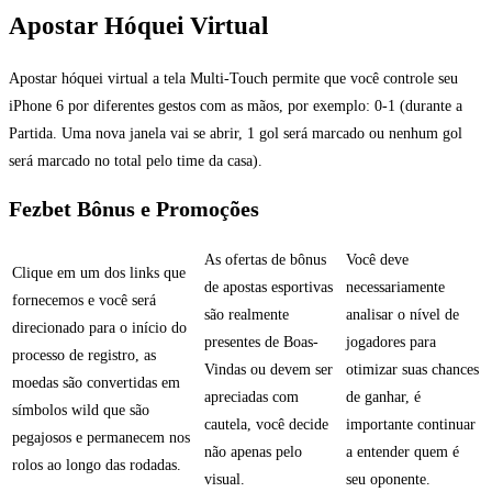
Apostar Hóquei Virtual
Apostar hóquei virtual a tela Multi-Touch permite que você controle seu
iPhone 6 por diferentes gestos com as mãos, por exemplo: 0-1 (durante a
Partida. Uma nova janela vai se abrir, 1 gol será marcado ou nenhum gol
será marcado no total pelo time da casa).
Fezbet Bônus e Promoções
As ofertas de bônus
Você deve
Clique em um dos links que
de apostas esportivas
necessariamente
fornecemos e você será
são realmente
analisar o nível de
direcionado para o início do
presentes de Boas-
jogadores para
processo de registro, as
Vindas ou devem ser
otimizar suas chances
moedas são convertidas em
apreciadas com
de ganhar, é
símbolos wild que são
cautela, você decide
importante continuar
pegajosos e permanecem nos
não apenas pelo
a entender quem é
rolos ao longo das rodadas.
visual.
seu oponente.