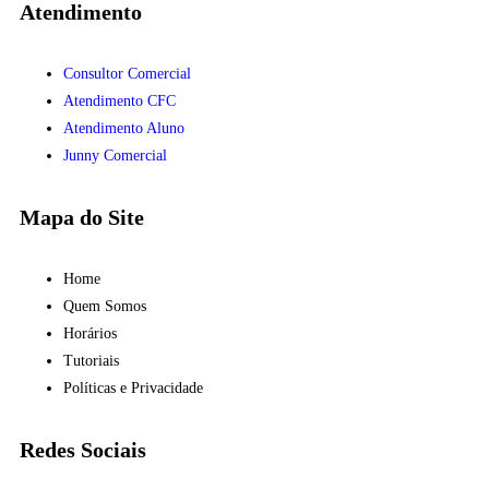
Atendimento
Consultor Comercial
Atendimento CFC
Atendimento Aluno
Junny Comercial
Mapa do Site
Home
Quem Somos
Horários
Tutoriais
Políticas e Privacidade
Redes Sociais