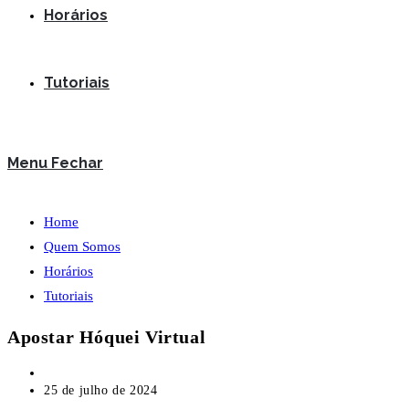
Horários
Tutoriais
Menu
Fechar
Home
Quem Somos
Horários
Tutoriais
Apostar Hóquei Virtual
25 de julho de 2024