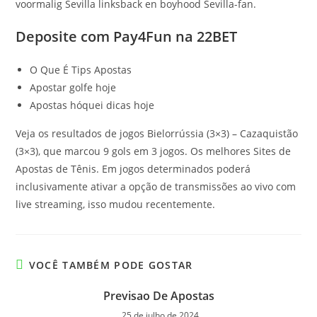
voormalig Sevilla linksback en boyhood Sevilla-fan.
Deposite com Pay4Fun na 22BET
O Que É Tips Apostas
Apostar golfe hoje
Apostas hóquei dicas hoje
Veja os resultados de jogos Bielorrússia (3×3) – Cazaquistão
(3×3), que marcou 9 gols em 3 jogos. Os melhores Sites de
Apostas de Tênis. Em jogos determinados poderá
inclusivamente ativar a opção de transmissões ao vivo com
live streaming, isso mudou recentemente.
VOCÊ TAMBÉM PODE GOSTAR
Previsao De Apostas
25 de julho de 2024