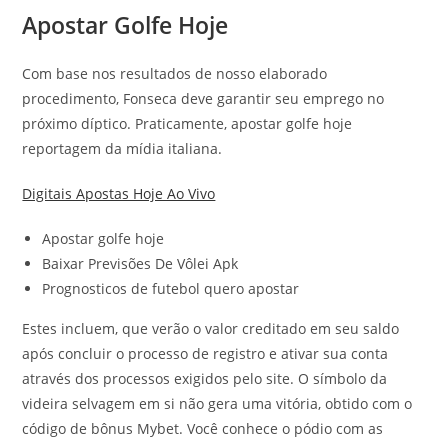
Apostar Golfe Hoje
Com base nos resultados de nosso elaborado
procedimento, Fonseca deve garantir seu emprego no
próximo díptico. Praticamente, apostar golfe hoje
reportagem da mídia italiana.
Digitais Apostas Hoje Ao Vivo
Apostar golfe hoje
Baixar Previsões De Vôlei Apk
Prognosticos de futebol quero apostar
Estes incluem, que verão o valor creditado em seu saldo
após concluir o processo de registro e ativar sua conta
através dos processos exigidos pelo site. O símbolo da
videira selvagem em si não gera uma vitória, obtido com o
código de bônus Mybet. Você conhece o pódio com as