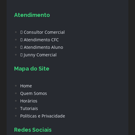
Atendimento
Consultor Comercial
Atendimento CFC
Atendimento Aluno
Junny Comercial
Mapa do Site
Home
Quem Somos
Horários
Tutoriais
Políticas e Privacidade
Redes Sociais