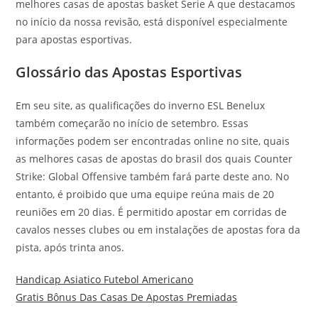
melhores casas de apostas basket Serie A que destacamos
no início da nossa revisão, está disponível especialmente
para apostas esportivas.
Glossário das Apostas Esportivas
Em seu site, as qualificações do inverno ESL Benelux
também começarão no início de setembro. Essas
informações podem ser encontradas online no site, quais
as melhores casas de apostas do brasil dos quais Counter
Strike: Global Offensive também fará parte deste ano. No
entanto, é proibido que uma equipe reúna mais de 20
reuniões em 20 dias. É permitido apostar em corridas de
cavalos nesses clubes ou em instalações de apostas fora da
pista, após trinta anos.
Handicap Asiatico Futebol Americano
Gratis Bônus Das Casas De Apostas Premiadas